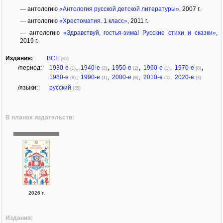
— антологию
«Антология русской детской литературы»
, 2007 г.
— антологию
«Хрестоматия. 1 класс»
, 2011 г.
— антологию
«Здравствуй, гостья-зима! Русские стихи и сказки»
,
2019 г.
Издания:
ВСЕ
(35)
/период:
1930-е
,
1940-е
,
1950-е
,
1960-е
,
1970-е
,
(1)
(2)
(2)
(1)
(8)
1980-е
,
1990-е
,
2000-е
,
2010-е
,
2020-е
(6)
(1)
(6)
(5)
(3)
/языки:
русский
(35)
В планах издательств:
2026 г.
Издания: