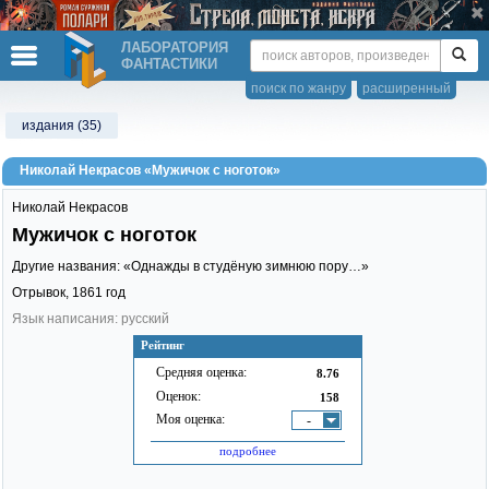
ЛАБОРАТОРИЯ
ФАНТАСТИКИ
поиск по жанру
расширенный
издания (35)
Николай Некрасов «Мужичок с ноготок»
Николай Некрасов
Мужичок с ноготок
Другие названия: «Однажды в студёную зимнюю пору…»
Отрывок,
1861
год
Язык написания: русский
Рейтинг
Средняя оценка:
8.76
Оценок:
158
Моя оценка:
-
подробнее