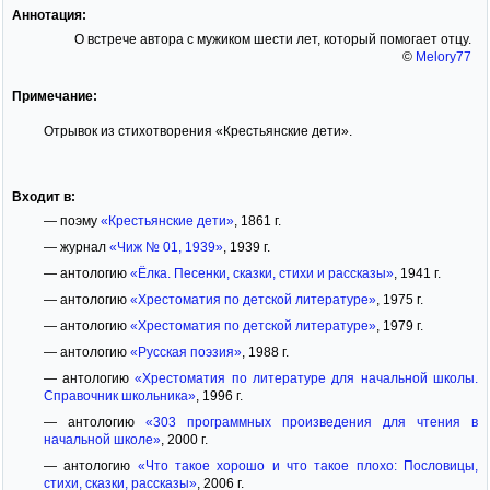
Аннотация:
О встрече автора с мужиком шести лет, который помогает отцу.
©
Melory77
Примечание:
Отрывок из стихотворения «Крестьянские дети».
Входит в:
— поэму
«Крестьянские дети»
, 1861 г.
— журнал
«Чиж № 01, 1939»
, 1939 г.
— антологию
«Ёлка. Песенки, сказки, стихи и рассказы»
, 1941 г.
— антологию
«Хрестоматия по детской литературе»
, 1975 г.
— антологию
«Хрестоматия по детской литературе»
, 1979 г.
— антологию
«Русская поэзия»
, 1988 г.
— антологию
«Хрестоматия по литературе для начальной школы.
Справочник школьника»
, 1996 г.
— антологию
«303 программных произведения для чтения в
начальной школе»
, 2000 г.
— антологию
«Что такое хорошо и что такое плохо: Пословицы,
стихи, сказки, рассказы»
, 2006 г.