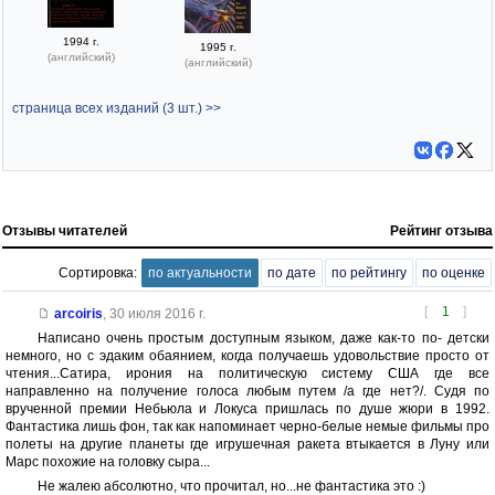
1994 г.
1995 г.
(английский)
(английский)
страница всех изданий (3 шт.) >>
Отзывы читателей
Рейтинг отзыва
Сортировка:
по актуальности
по дате
по рейтингу
по оценке
[
1
]
arcoiris
,
30 июля 2016 г.
Написано очень простым доступным языком, даже как-то по- детски
немного, но с эдаким обаянием, когда получаешь удовольствие просто от
чтения...Сатира, ирония на политическую систему США где все
направленно на получение голоса любым путем /а где нет?/. Судя по
врученной премии Небьюла и Локуса пришлась по душе жюри в 1992.
Фантастика лишь фон, так как напоминает черно-белые немые фильмы про
полеты на другие планеты где игрушечная ракета втыкается в Луну или
Марс похожие на головку сыра...
Не жалею абсолютно, что прочитал, но...не фантастика это :)