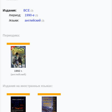
Издания:
ВСЕ
(3)
/период:
1990-е
(3)
/языки:
английский
(3)
Периодика:
1992 г.
(английский)
Издания на иностранных языках: