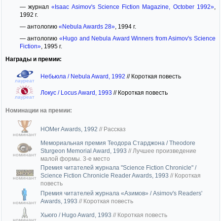
— журнал
«Isaac Asimov's Science Fiction Magazine, October 1992»
,
1992 г.
— антологию
«Nebula Awards 28»
, 1994 г.
— антологию
«Hugo and Nebula Award Winners from Asimov's Science
Fiction»
, 1995 г.
Награды и премии:
Небьюла / Nebula Award, 1992
//
Короткая повесть
лауреат
Локус / Locus Award, 1993
//
Короткая повесть
лауреат
Номинации на премии:
HOMer Awards, 1992
//
Рассказ
номинант
Мемориальная премия Теодора Старджона / Theodore
Sturgeon Memorial Award, 1993
//
Лучшее произведение
номинант
малой формы. 3-е место
Премия читателей журнала "Science Fiction Chronicle" /
Science Fiction Chronicle Reader Awards, 1993
//
Короткая
номинант
повесть
Премия читателей журнала «Азимов» / Asimov's Readers'
Awards, 1993
//
Короткая повесть
номинант
Хьюго / Hugo Award, 1993
//
Короткая повесть
номинант