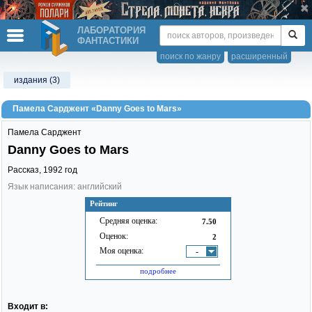
ЛАБОРАТОРИЯ
ФАНТАСТИКИ
поиск по жанру
расширенный
издания (3)
Памела Сарджент «Danny Goes to Mars»
Памела Сарджент
Danny Goes to Mars
Рассказ,
1992
год
Язык написания: английский
Рейтинг
Средняя оценка:
7.50
Оценок:
2
Моя оценка:
-
подробнее
Входит в: