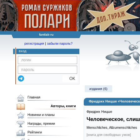
fantlab ru
регистрация
|
забыли пароль?
вход
OK
издания (6)
Главная
Фридрих Ницше «Человеческ
Авторы, книги
Фридрих Ницше
Новинки и планы
Человеческое, слиш
Награды, премии
Menschliches, Allzumenschliches
Рейтинги
[книга для свободных умов]