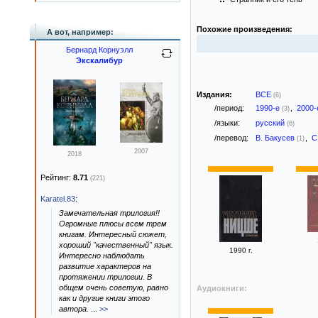
Похожие произведения:
А вот, например:
Бернард Корнуэлл
Экскалибур
Издания:
ВСЕ
(6)
/период:
1990-е
,
2000
(3)
/языки:
русский
(6)
/перевод:
В. Бакусев
,
С
(1)
2007
2018
Рейтинг:
8.71
(221)
Karatel.83
:
Замечательная трилогия!!
Огромные плюсы всем трем
книгам. Интересный сюжет,
хороший "качественный" язык.
1990 г.
Интересно наблюдать
развитие характеров на
протяжении трилогии. В
общем очень советую, равно
Аудиокниги:
как и другие книги этого
автора.
...
>>