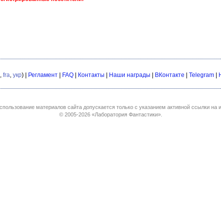
,
fra
,
укр
) |
Регламент
|
FAQ
|
Контакты
|
Наши награды
|
ВКонтакте
|
Telegram
|
спользование материалов сайта допускается только с указанием активной ссылки на и
© 2005-2026
«Лаборатория Фантастики»
.