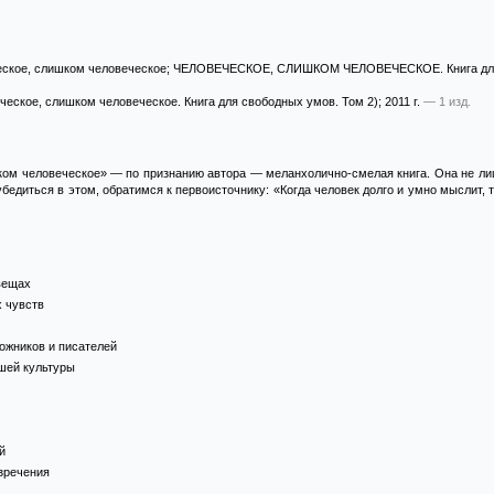
еское, слишком человеческое; ЧЕЛОВЕЧЕСКОЕ, СЛИШКОМ ЧЕЛОВЕЧЕСКОЕ. Книга дл
ческое, слишком человеческое. Книга для свободных умов. Том 2)
; 2011 г.
— 1 изд.
ком человеческое» — по признанию автора — меланхолично-смелая книга. Она не ли
убедиться в этом, обратимся к первоисточнику: «Когда человек долго и умно мыслит, 
вещах
 чувств
ожников и писателей
шей культуры
й
зречения