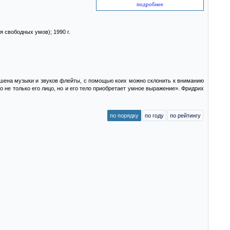
подробнее
я свободных умов)
; 1990 г.
шена музыки и звуков флейты, с помощью коих можно склонить к вниманию
то не только его лицо, но и его тело приобретает умное выражение». Фридрих
по порядку
по году
по рейтингу