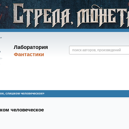
Лаборатория
Фантастики
ое, слишком человеческое»
ком человеческое