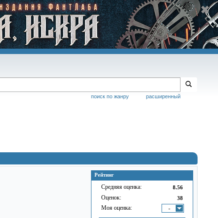
поиск по жанру
расширенный
Рейтинг
Средняя оценка:
8.56
Оценок:
38
Моя оценка:
-