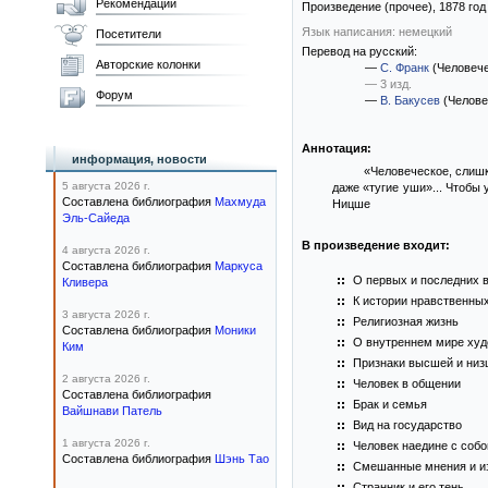
Рекомендации
Произведение (прочее),
1878
год
Язык написания: немецкий
Посетители
Перевод на русский:
Авторские колонки
—
С. Франк
(Человеч
— 3 изд.
Форум
—
В. Бакусев
(Челове
Аннотация:
информация, новости
«Человеческое, слиш
5 августа 2026 г.
даже «тугие уши»... Чтобы 
Составлена библиография
Махмуда
Ницше
Эль-Сайеда
В произведение входит:
4 августа 2026 г.
Составлена библиография
Маркуса
О первых и последних 
Кливера
К истории нравственных
3 августа 2026 г.
Религиозная жизнь
Составлена библиография
Моники
О внутреннем мире худ
Ким
Признаки высшей и низ
2 августа 2026 г.
Человек в общении
Составлена библиография
Брак и семья
Вайшнави Патель
Вид на государство
1 августа 2026 г.
Человек наедине с собо
Составлена библиография
Шэнь Тао
Смешанные мнения и и
Странник и его тень