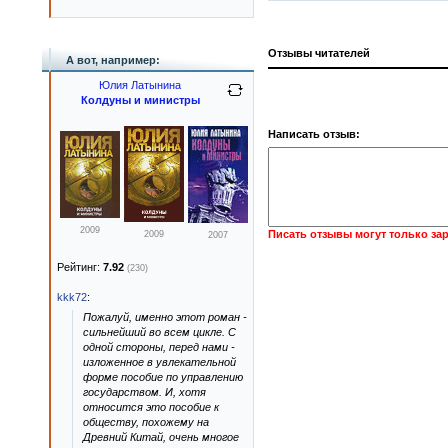
Отзывы читателей
А вот, например:
Юлия Латынина
Колдуны и министры
Написать отзыв:
2009
Писать отзывы могут только за
2009
2007
Рейтинг:
7.92
(230)
kkk72
:
Пожалуй, именно этот роман -
сильнейший во всем цикле. С
одной стороны, перед нами -
изложенное в увлекательной
форме пособие по управлению
государством. И, хотя
относится это пособие к
обществу, похожему на
Древний Китай, очень многое