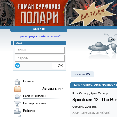
fantlab ru
регистрация
|
забыли пароль?
вход
OK
издания (2)
Главная
Кэти Феннер, Арни Феннер «Sp
Авторы, книги
Кэти Феннер
,
Арни Феннер
Новинки и планы
Spectrum 12: The Bes
Награды, премии
Сборник,
2005
год
Рейтинги
Язык написания: английский