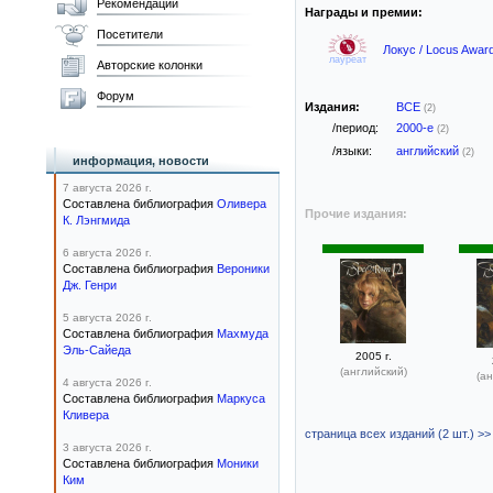
Рекомендации
Награды и премии:
Посетители
Локус / Locus Awar
лауреат
Авторские колонки
Форум
Издания:
ВСЕ
(2)
/период:
2000-е
(2)
/языки:
английский
(2)
информация, новости
7 августа 2026 г.
Составлена библиография
Оливера
Прочие издания:
К. Лэнгмида
6 августа 2026 г.
Составлена библиография
Вероники
Дж. Генри
5 августа 2026 г.
Составлена библиография
Махмуда
Эль-Сайеда
2005 г.
(английский)
(ан
4 августа 2026 г.
Составлена библиография
Маркуса
Кливера
страница всех изданий (2 шт.) >>
3 августа 2026 г.
Составлена библиография
Моники
Ким