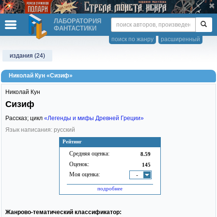
ЛАБОРАТОРИЯ
ФАНТАСТИКИ
поиск по жанру
расширенный
издания (24)
Николай Кун «Сизиф»
Николай Кун
Сизиф
Рассказ; цикл
«Легенды и мифы Древней Греции»
Язык написания: русский
Рейтинг
Средняя оценка:
8.59
Оценок:
145
Моя оценка:
-
подробнее
Жанрово-тематический классификатор: