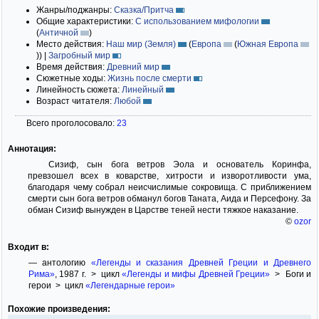
Жанры/поджанры:
Сказка/Притча
Общие характеристики:
С использованием мифологии
(
Античной
)
Место действия:
Наш мир (Земля)
(
Европа
(
Южная Европа
)
)
|
Загробный мир
Время действия:
Древний мир
Сюжетные ходы:
Жизнь после смерти
Линейность сюжета:
Линейный
Возраст читателя:
Любой
Всего проголосовало:
23
Аннотация:
Сизиф, сын бога ветров Эола и основатель Коринфа,
превзошел всех в коварстве, хитрости и изворотливости ума,
благодаря чему собрал неисчислимые сокровища. С приближением
смерти сын бога ветров обманул богов Таната, Аида и Персефону. За
обман Сизиф вынужден в Царстве теней нести тяжкое наказание.
©
ozor
Входит в:
— антологию
«Легенды и сказания Древней Греции и Древнего
Рима»
, 1987 г. > цикл
«Легенды и мифы Древней Греции»
> Боги и
герои > цикл
«Легендарные герои»
Похожие произведения: