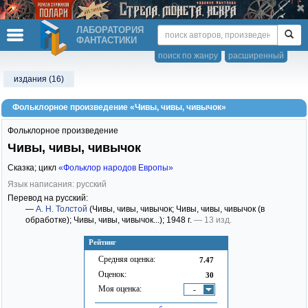
ЛАБОРАТОРИЯ
ФАНТАСТИКИ
поиск по жанру
расширенный
издания (16)
Фольклорное произведение «Чивы, чивы, чивычок»
Фольклорное произведение
Чивы, чивы, чивычок
Сказка; цикл
«Фольклор народов Европы»
Язык написания: русский
Перевод на русский:
—
А. Н. Толстой
(Чивы, чивы, чивычок; Чивы, чивы, чивычок (в
обработке); Чивы, чивы, чивычок...)
; 1948 г.
— 13 изд.
Рейтинг
Средняя оценка:
7.47
Оценок:
30
Моя оценка:
-