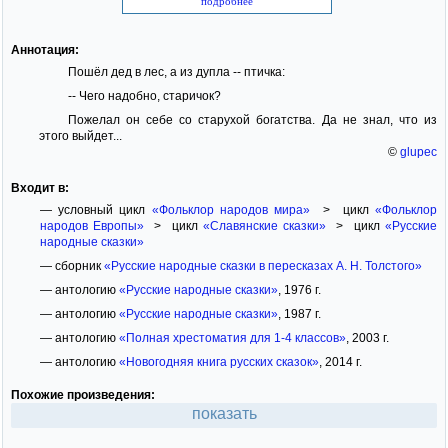
подробнее
Аннотация:
Пошёл дед в лес, а из дупла -- птичка:
-- Чего надобно, старичок?
Пожелал он себе со старухой богатства. Да не знал, что из
этого выйдет...
©
glupec
Входит в:
— условный цикл
«Фольклор народов мира»
> цикл
«Фольклор
народов Европы»
> цикл
«Славянские сказки»
> цикл
«Русские
народные сказки»
— сборник
«Русские народные сказки в пересказах А. Н. Толстого»
— антологию
«Русские народные сказки»
, 1976 г.
— антологию
«Русские народные сказки»
, 1987 г.
— антологию
«Полная хрестоматия для 1-4 классов»
, 2003 г.
— антологию
«Новогодняя книга русских сказок»
, 2014 г.
Похожие произведения:
показать