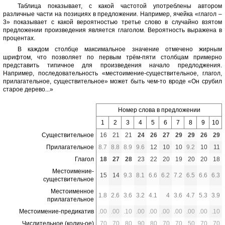
Таблица показывает, с какой частотой употреблены автором
различные части на позициях в предложении. Например, ячейка «глагол –
3» показывает с какой вероятностью третье слово в случайно взятом
предложении произведения является глаголом. Вероятность выражена в
процентах.
В каждом столбце максимальное значение отмечено жирным
шрифтом, что позволяет по первым трём-пяти столбцам примерно
представить типичное для произведения начало предлоджения.
Например, последовательность «местоимение-существительное, глагол,
прилагательное, существительное» может быть чем-то вроде «Он срубил
старое дерево...»
Номер слова в предложении
1
2
3
4
5
6
7
8
9
10
Существительное
16
21
21
24
26
27
29
29
26
29
Прилагательное
8.7
8.8
8.9
9.6
12
10
10
9.2
10
11
Глагол
18
27
28
23
22
20
19
20
20
18
Местоимение-
15
14
9.3
8.1
6.6
6.2
7.2
6.5
6.6
6.3
существительное
Местоименное
1.8
2.6
3.6
3.2
4.1
4
3.6
4.7
5.3
3.9
прилагательное
Местоимение-предикатив
.00
.00
.10
.00
.00
.00
.00
.00
.00
.10
Числительное (колич-ое)
.70
.70
.80
.90
.80
.70
.70
.50
.70
.70