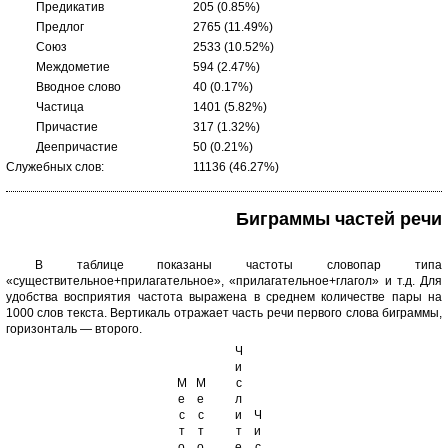
Предикатив
205 (0.85%)
Предлог
2765 (11.49%)
Союз
2533 (10.52%)
Междометие
594 (2.47%)
Вводное слово
40 (0.17%)
Частица
1401 (5.82%)
Причастие
317 (1.32%)
Деепричастие
50 (0.21%)
Служебных слов:
11136 (46.27%)
Биграммы частей речи
В таблице показаны частоты словопар типа
«существительное+прилагательное», «прилагательное+глагол» и т.д. Для
удобства восприятия частота выражена в среднем количестве пары на
1000 слов текста. Вертикаль отражает часть речи первого слова биграммы,
горизонталь — второго.
Ч
и
М
М
с
е
е
л
с
с
и
Ч
т
т
т
и
о
о
е
с