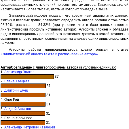
среднеквадратичных отклонений по всем текстам автора. Таких показателей
насчитывается более тысячи, часть из которых приведена выше.
Эмпирический подсчёт показал, что совокупный анализ этих данных,
взятых в весовых долях, позволяет определить автора романа с точностью
98.79%, рассказа — 84.32% (при условии, что в базе данных имеется
лингвистический профиль истинного автора). Алгоритм сложен и обладает
рядом инновационных решений, что позволяет достичь высокой точности в
сравнении с прототипами, основанными на анализе одних лишь символьных
биграмм.
Алгоритм работы лингвоанализатора кратко описан в статье
«Лингвистический анализ текста и распознавание автора»
.
Автор
Совпадение с лингвопрофилем автора
(в условных единицах)
1.
Александр Волков
37
2.
Елена Хаецкая
31
3.
Дмитрий Емец
31
4. Олег Рой
31
5.
Андрей Астахов
31
6. Елена Жаринова
31
7.
Александр Петрович Казанцев