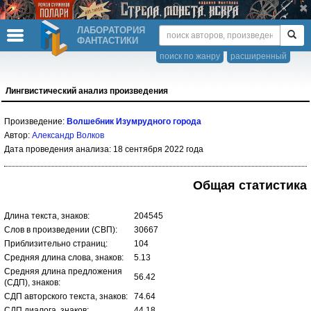
ЛАБОРАТОРИЯ
ФАНТАСТИКИ
поиск по жанру
расширенный
Лингвистический анализ произведения
Произведение:
Волшебник Изумрудного города
Автор:
Александр Волков
Дата проведения анализа: 18 сентября 2022 года
Общая статистика
Длина текста, знаков:
204545
Слов в произведении (СВП):
30667
Приблизительно страниц:
104
Средняя длина слова, знаков:
5.13
Средняя длина предложения
56.42
(СДП), знаков:
СДП авторского текста, знаков:
74.64
СДП диалога, знаков:
44.18