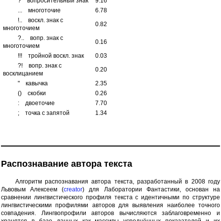
?
вопросительный знак
9.16
...
многоточие
6.78
!..
воскл. знак с
0.82
многоточием
?..
вопр. знак с
0.16
многоточием
!!!
тройной воскл. знак
0.03
?!
вопр. знак с
0.20
восклицанием
"
кавычка
2.35
()
скобки
0.26
:
двоеточие
7.70
;
точка с запятой
1.34
Распознавание автора текста
Алгоритм распознавания автора текста, разработанный в 2008 году
Львовым Алексеем (
creator
) для Лаборатории Фантастики, основан на
сравнении лингвистического профиля текста с идентичными по структуре
лингвистическими профилями авторов для выявления наиболее точного
совпадения. Лингвопрофили авторов вычисляются заблаговременно и
хранятся в базе данных как массивы усреднённых показателей и их