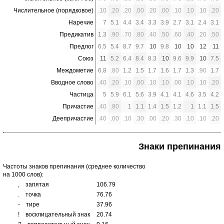
Числительное (порядковое)
.10
.20
.20
.00
.20
.00
.10
.10
.10
.20
Наречие
7
5.1
4.4
3.4
3.3
3.9
2.7
3.1
2.4
3.1
Предикатив
1.3
.90
.70
.80
.40
.50
.60
.40
.20
.50
Предлог
6.5
5.4
8.7
9.7
10
9.8
10
10
12
11
Союз
11
5.2
6.4
8.4
8.3
10
9.6
9.9
10
7.5
Междометие
6.8
.80
1.2
1.5
1.7
1.6
1.7
1.3
.90
1.7
Вводное слово
.40
.20
.10
.00
.10
.10
.00
.10
.10
.20
Частица
5
5.9
6.1
5.6
3.9
4.1
4.1
4.6
3.5
4.2
Причастие
.40
.80
1
1.1
1.4
1.5
1.2
1
1.1
1.5
Деепричастие
.40
.00
.10
.30
.00
.20
.30
.10
.10
.20
Знаки препинания
Частоты знаков препинания (среднее количество
на 1000 слов):
,
запятая
106.79
.
точка
76.76
-
тире
37.96
!
восклицательный знак
20.74