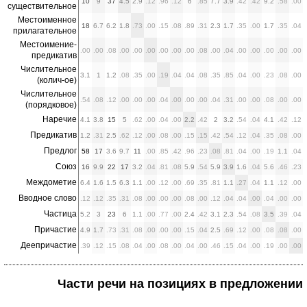
10
9
37
4.5
2.9
.12
.96
.12
6
.85
7.7
3.9
.42
.42
9.2
.58
.00
существительное
Местоименное
18
6.7
6.2
1.8
.73
.00
.15
.08
.89
.31
2.3
1.7
.35
.00
1.7
.35
.04
прилагательное
Местоимение-
.00
.00
.08
.00
.00
.00
.00
.00
.00
.08
.00
.04
.00
.00
.00
.00
.00
предикатив
Числительное
3.1
1
1.2
.08
.35
.00
.19
.04
.04
.08
.35
.85
.04
.00
.23
.08
.00
(колич-ое)
Числительное
.54
.08
.12
.00
.00
.00
.04
.00
.00
.00
.04
.31
.00
.00
.08
.00
.00
(порядковое)
Наречие
4.1
3.8
15
5
.62
.00
.04
.00
2.2
.42
2
3.2
.54
.04
4.1
.42
.12
Предикатив
1.2
.31
2.5
.62
.12
.00
.08
.00
.15
.15
.42
.54
.12
.04
.35
.08
.00
Предлог
58
17
3.6
9.7
11
.00
.85
.42
.96
.23
.08
.81
.04
.00
.19
1.1
.04
Союз
16
9.9
22
17
3.2
.04
.81
.08
5.9
.54
5.9
3.9
1.6
.04
5.6
.46
.23
Междометие
6.4
1.6
1.5
6.3
1.1
.00
.12
.00
.69
.35
.81
1.1
.27
.04
1.1
.12
.00
Вводное слово
.12
.12
.35
.31
.08
.00
.00
.00
.08
.00
.12
.04
.04
.00
.04
.00
.00
Частица
5.2
3
23
6
1.1
.00
.77
.00
2.4
.42
3.1
2.3
.54
.08
3.5
.39
.04
Причастие
4.9
1.7
.73
.31
.08
.00
.00
.00
.15
.04
2.5
.69
.12
.00
.08
.08
.00
Деепричастие
.39
.12
.15
.08
.04
.00
.08
.00
.04
.00
.46
.15
.04
.00
.19
.00
.00
Части речи на позициях в предложении