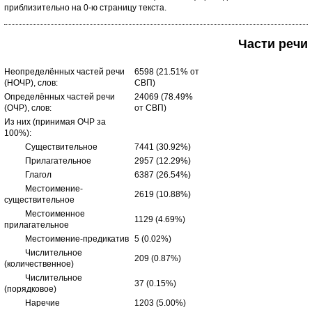
приблизительно на 0-ю страницу текста.
Части речи
Неопределённых частей речи
6598 (21.51% от
(НОЧР), слов:
СВП)
Определённых частей речи
24069 (78.49%
(ОЧР), слов:
от СВП)
Из них (принимая ОЧР за
100%):
Существительное
7441 (30.92%)
Прилагательное
2957 (12.29%)
Глагол
6387 (26.54%)
Местоимение-
2619 (10.88%)
существительное
Местоименное
1129 (4.69%)
прилагательное
Местоимение-предикатив
5 (0.02%)
Числительное
209 (0.87%)
(количественное)
Числительное
37 (0.15%)
(порядковое)
Наречие
1203 (5.00%)