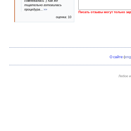
сомневалась :) Как же
тщательно готовилась
процедура
...
>>
Писать отзывы могут только за
оценка: 10
О сайте
(
eng
Любое и