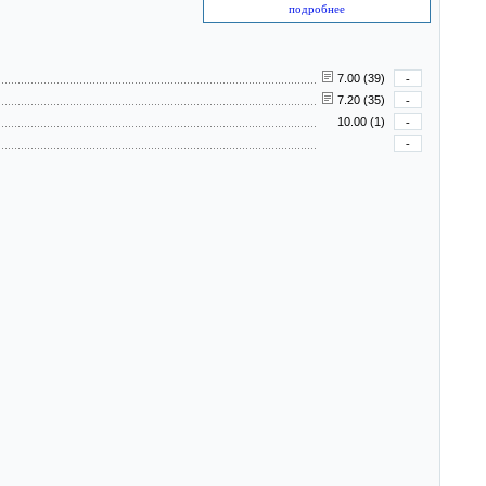
подробнее
7.00 (39)
-
7.20 (35)
-
10.00 (1)
-
-