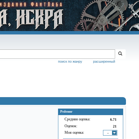
поиск по жанру
расширенный
Рейтинг
Средняя оценка:
6.71
Оценок:
21
Моя оценка:
-