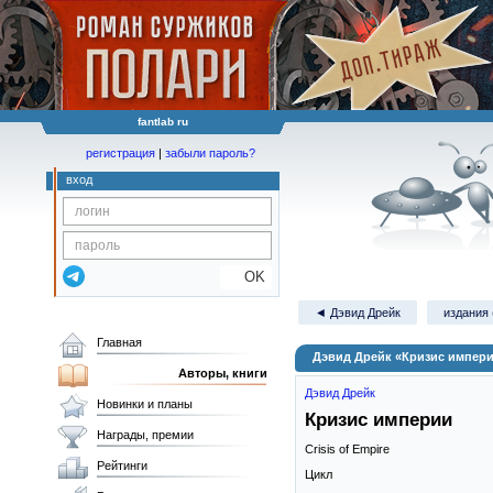
fantlab ru
регистрация
|
забыли пароль?
вход
OK
◄ Дэвид Дрейк
издания 
Главная
Дэвид Дрейк «Кризис импер
Авторы, книги
Дэвид Дрейк
Новинки и планы
Кризис империи
Награды, премии
Crisis of Empire
Рейтинги
Цикл