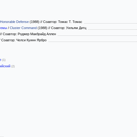
 Honorable Defense
(1988)
//
Соавтор: Томас Т. Томас
темы
/
Cluster Command
(1988)
//
Соавтор: Уильям Дитц
//
Соавтор: Роджер Макбрайд Аллен
/
Соавтор: Челси Куинн Ярбро
-е
(1)
лийский
(2)