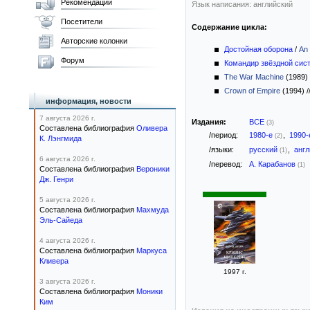
Рекомендации
Язык написания: английский
Посетители
Содержание цикла:
Авторские колонки
Достойная оборона
/
An
Форум
Командир звёздной сис
The War Machine
(1989)
Crown of Empire
(1994)
/
информация, новости
7 августа 2026 г.
Издания:
ВСЕ
(3)
Составлена библиография
Оливера
/период:
1980-е
,
1990
(2)
К. Лэнгмида
/языки:
русский
,
анг
(1)
6 августа 2026 г.
/перевод:
А. Карабанов
(1)
Составлена библиография
Вероники
Дж. Генри
5 августа 2026 г.
Составлена библиография
Махмуда
Эль-Сайеда
4 августа 2026 г.
Составлена библиография
Маркуса
Кливера
1997 г.
3 августа 2026 г.
Составлена библиография
Моники
Ким