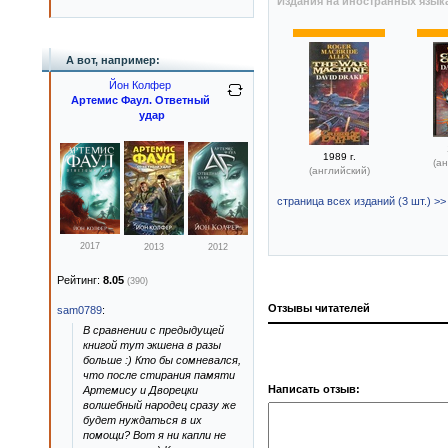
Издания на иностранных язык
А вот, например:
Йон Колфер
Артемис Фаул. Ответный
удар
1989 г.
(ан
(английский)
страница всех изданий (3 шт.) >>
2017
2013
2012
Рейтинг:
8.05
(390)
Отзывы читателей
sam0789
:
В сравнении с предыдущей
книгой тут экшена в разы
больше :) Кто бы сомневался,
что после стирания памяти
Написать отзыв:
Артемису и Дворецки
волшебный народец сразу же
будет нуждаться в их
помощи? Вот я ни капли не