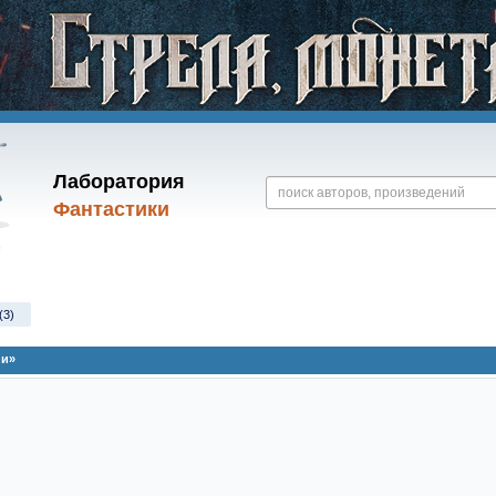
Лаборатория
Фантастики
(3)
ии»