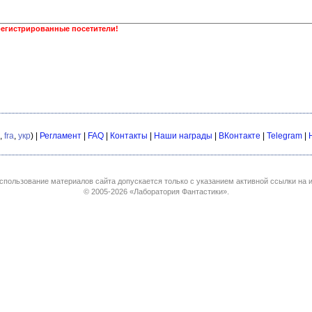
регистрированные посетители!
,
fra
,
укр
) |
Регламент
|
FAQ
|
Контакты
|
Наши награды
|
ВКонтакте
|
Telegram
|
спользование материалов сайта допускается только с указанием активной ссылки на и
© 2005-2026
«Лаборатория Фантастики»
.