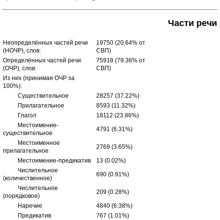
Части речи
Неопределённых частей речи
19750 (20.64% от
(НОЧР), слов:
СВП)
Определённых частей речи
75918 (79.36% от
(ОЧР), слов:
СВП)
Из них (принимая ОЧР за
100%):
Существительное
28257 (37.22%)
Прилагательное
8593 (11.32%)
Глагол
18112 (23.86%)
Местоимение-
4791 (6.31%)
существительное
Местоименное
2769 (3.65%)
прилагательное
Местоимение-предикатив
13 (0.02%)
Числительное
690 (0.91%)
(количественное)
Числительное
209 (0.28%)
(порядковое)
Наречие
4840 (6.38%)
Предикатив
767 (1.01%)