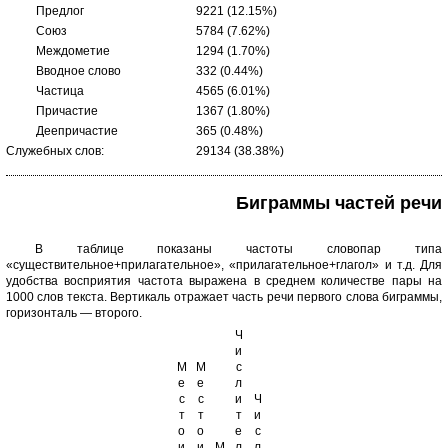
Предлог
9221 (12.15%)
Союз
5784 (7.62%)
Междометие
1294 (1.70%)
Вводное слово
332 (0.44%)
Частица
4565 (6.01%)
Причастие
1367 (1.80%)
Деепричастие
365 (0.48%)
Служебных слов:
29134 (38.38%)
Биграммы частей речи
В таблице показаны частоты словопар типа
«существительное+прилагательное», «прилагательное+глагол» и т.д. Для
удобства восприятия частота выражена в среднем количестве пары на
1000 слов текста. Вертикаль отражает часть речи первого слова биграммы,
горизонталь — второго.
Ч
и
М
М
с
е
е
л
с
с
и
Ч
т
т
т
и
о
о
е
с
и
и
М
л
л