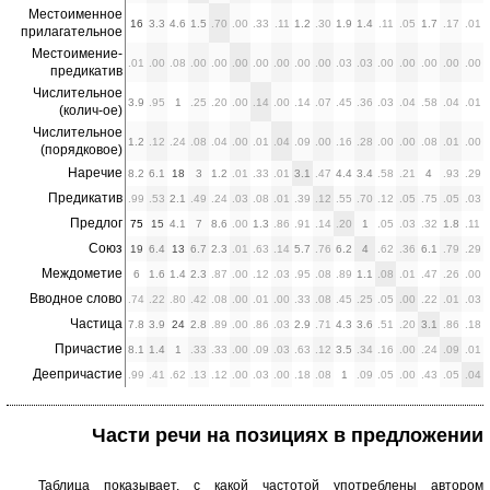
Местоименное
16
3.3
4.6
1.5
.70
.00
.33
.11
1.2
.30
1.9
1.4
.11
.05
1.7
.17
.01
прилагательное
Местоимение-
.01
.00
.08
.00
.00
.00
.00
.00
.00
.00
.03
.03
.00
.00
.00
.00
.00
предикатив
Числительное
3.9
.95
1
.25
.20
.00
.14
.00
.14
.07
.45
.36
.03
.04
.58
.04
.01
(колич-ое)
Числительное
1.2
.12
.24
.08
.04
.00
.01
.04
.09
.00
.16
.28
.00
.00
.08
.01
.00
(порядковое)
Наречие
8.2
6.1
18
3
1.2
.01
.33
.01
3.1
.47
4.4
3.4
.58
.21
4
.93
.29
Предикатив
.99
.53
2.1
.49
.24
.03
.08
.01
.39
.12
.55
.70
.12
.05
.75
.05
.03
Предлог
75
15
4.1
7
8.6
.00
1.3
.86
.91
.14
.20
1
.05
.03
.32
1.8
.11
Союз
19
6.4
13
6.7
2.3
.01
.63
.14
5.7
.76
6.2
4
.62
.36
6.1
.79
.29
Междометие
6
1.6
1.4
2.3
.87
.00
.12
.03
.95
.08
.89
1.1
.08
.01
.47
.26
.00
Вводное слово
.74
.22
.80
.42
.08
.00
.01
.00
.33
.08
.45
.25
.05
.00
.22
.01
.03
Частица
7.8
3.9
24
2.8
.89
.00
.86
.03
2.9
.71
4.3
3.6
.51
.20
3.1
.86
.18
Причастие
8.1
1.4
1
.33
.33
.00
.09
.03
.63
.12
3.5
.34
.16
.00
.24
.09
.01
Деепричастие
.99
.41
.62
.13
.12
.00
.03
.00
.18
.08
1
.09
.05
.00
.43
.05
.04
Части речи на позициях в предложении
Таблица показывает, с какой частотой употреблены автором