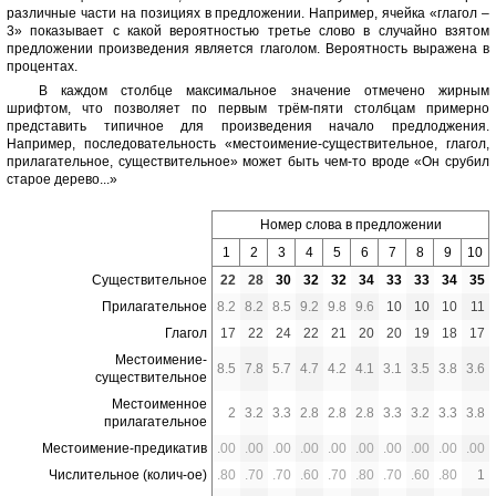
различные части на позициях в предложении. Например, ячейка «глагол –
3» показывает с какой вероятностью третье слово в случайно взятом
предложении произведения является глаголом. Вероятность выражена в
процентах.
В каждом столбце максимальное значение отмечено жирным
шрифтом, что позволяет по первым трём-пяти столбцам примерно
представить типичное для произведения начало предлоджения.
Например, последовательность «местоимение-существительное, глагол,
прилагательное, существительное» может быть чем-то вроде «Он срубил
старое дерево...»
Номер слова в предложении
1
2
3
4
5
6
7
8
9
10
Существительное
22
28
30
32
32
34
33
33
34
35
Прилагательное
8.2
8.2
8.5
9.2
9.8
9.6
10
10
10
11
Глагол
17
22
24
22
21
20
20
19
18
17
Местоимение-
8.5
7.8
5.7
4.7
4.2
4.1
3.1
3.5
3.8
3.6
существительное
Местоименное
2
3.2
3.3
2.8
2.8
2.8
3.3
3.2
3.3
3.8
прилагательное
Местоимение-предикатив
.00
.00
.00
.00
.00
.00
.00
.00
.00
.00
Числительное (колич-ое)
.80
.70
.70
.60
.70
.80
.70
.60
.80
1