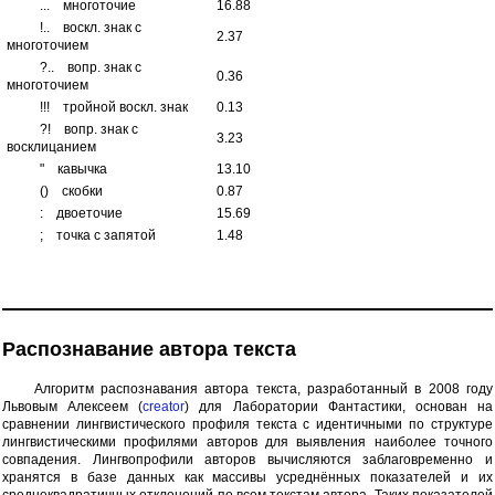
...
многоточие
16.88
!..
воскл. знак с
2.37
многоточием
?..
вопр. знак с
0.36
многоточием
!!!
тройной воскл. знак
0.13
?!
вопр. знак с
3.23
восклицанием
"
кавычка
13.10
()
скобки
0.87
:
двоеточие
15.69
;
точка с запятой
1.48
Распознавание автора текста
Алгоритм распознавания автора текста, разработанный в 2008 году
Львовым Алексеем (
creator
) для Лаборатории Фантастики, основан на
сравнении лингвистического профиля текста с идентичными по структуре
лингвистическими профилями авторов для выявления наиболее точного
совпадения. Лингвопрофили авторов вычисляются заблаговременно и
хранятся в базе данных как массивы усреднённых показателей и их
среднеквадратичных отклонений по всем текстам автора. Таких показателей