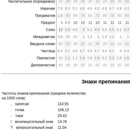
Числительное (порядковое)
.20
.30
.20
.30
.20
.10
.20
.30
.30
.50
Наречие
7.8
6.1
5.1
4.8
4.6
4.3
4.6
4.7
4.9
4.3
Предикатив
1.6
.80
.90
.70
.80
.70
.60
.70
.60
.60
Предлог
8
8.9
10
10
11
10
11
11
11
11
Союз
12
5.8
4.6
5
5.2
4.9
5.5
5.5
5.1
5.3
Междометие
3.6
.90
.80
1
1.2
1
1.4
1.2
1
1
Вводное слово
.90
.50
.30
.20
.20
.30
.20
.20
.10
.20
Частица
6.4
5.7
4.9
4.7
4.5
4.7
4.4
4.1
4
4.3
Причастие
.60
1.1
1.1
1.4
1.8
1.9
2.1
2.3
1.6
1.6
Деепричастие
.60
.40
.30
.50
.30
.40
.40
.30
.60
.40
Знаки препинания
Частоты знаков препинания (среднее количество
на 1000 слов):
,
запятая
110.55
.
точка
106.13
-
тире
20.42
!
восклицательный знак
14.76
?
вопросительный знак
11.04