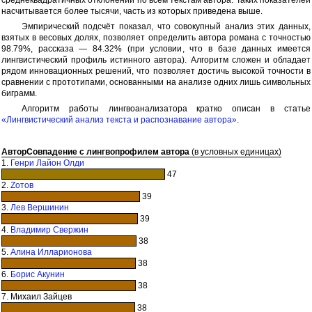
насчитывается более тысячи, часть из которых приведена выше.
Эмпирический подсчёт показал, что совокупный анализ этих данных,
взятых в весовых долях, позволяет определить автора романа с точностью
98.79%, рассказа — 84.32% (при условии, что в базе данных имеется
лингвистический профиль истинного автора). Алгоритм сложен и обладает
рядом инновационных решений, что позволяет достичь высокой точности в
сравнении с прототипами, основанными на анализе одних лишь символьных
биграмм.
Алгоритм работы лингвоанализатора кратко описан в статье
«Лингвистический анализ текста и распознавание автора»
.
Автор
Совпадение с лингвопрофилем автора
(в условных единицах)
1.
Генри Лайон Олди
47
2.
Zотов
39
3.
Лев Вершинин
39
4.
Владимир Свержин
38
5.
Алина Илларионова
38
6.
Борис Акунин
38
7. Михаил Зайцев
38