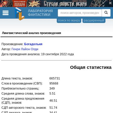
ЛАБОРАТОРИЯ
ФАНТАСТИКИ
поиск по жанру
расширенный
Лингвистический анализ произведения
Произведение:
Богадельня
Автор:
Генри Лайон Олди
Дата проведения анализа: 19 сентября 2022 года
Общая статистика
Длина текста, знаков:
665731
Слов в произведении (СВП):
95668
Приблизительно страниц:
349
Средняя длина слова, знаков:
5.51
Средняя длина предложения
46.51
(СДП), знаков:
СДП авторского текста, знаков:
51.74
СДП диалога, знаков:
34.41