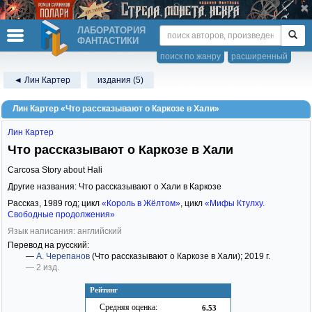
ЛАБОРАТОРИЯ
ФАНТАСТИКИ
поиск по жанру
расширенный
◄ Лин Картер
издания (5)
Лин Картер «Что рассказывают о Каркозе в Хали»
Лин Картер
Что рассказывают о Каркозе в Хали
Carcosa Story about Hali
Другие названия: Что рассказывают о Хали в Каркозе
Рассказ,
1989
год; цикл
«Король в Жёлтом»
, цикл
«Мифы Ктулху.
Свободные продолжения»
Язык написания: английский
Перевод на русский:
—
А. Черепанов
(Что рассказывают о Каркозе в Хали)
; 2019 г.
— 2 изд.
Рейтинг
Средняя оценка:
6.53