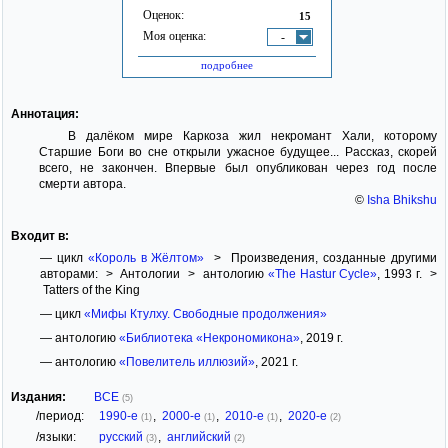
Оценок:
15
Моя оценка:
-
подробнее
Аннотация:
В далёком мире Каркоза жил некромант Хали, которому
Старшие Боги во сне открыли ужасное будущее... Рассказ, скорей
всего, не закончен. Впервые был опубликован через год после
смерти автора.
©
Isha Bhikshu
Входит в:
— цикл
«Король в Жёлтом»
> Произведения, созданные другими
авторами: > Антологии > антологию
«The Hastur Cycle»
, 1993 г. >
Tatters of the King
— цикл
«Мифы Ктулху. Свободные продолжения»
— антологию
«Библиотека «Некрономикона»
, 2019 г.
— антологию
«Повелитель иллюзий»
, 2021 г.
Издания:
ВСЕ
(5)
/период:
1990-е
,
2000-е
,
2010-е
,
2020-е
(1)
(1)
(1)
(2)
/языки:
русский
,
английский
(3)
(2)