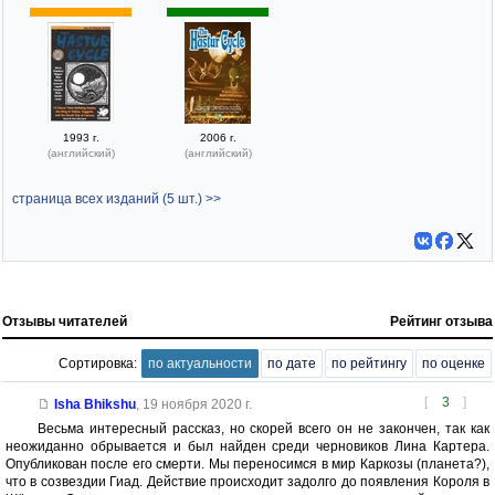
1993 г.
2006 г.
(английский)
(английский)
страница всех изданий (5 шт.) >>
Отзывы читателей
Рейтинг отзыва
Сортировка:
по актуальности
по дате
по рейтингу
по оценке
[
3
]
Isha Bhikshu
,
19 ноября 2020 г.
Весьма интересный рассказ, но скорей всего он не закончен, так как
неожиданно обрывается и был найден среди черновиков Лина Картера.
Опубликован после его смерти. Мы переносимся в мир Каркозы (планета?),
что в созвездии Гиад. Действие происходит задолго до появления Короля в