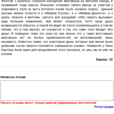
Жёлтом. Случилось странное нападение мертвецов на жителей города, и
правивший тогда король Эльхалин отправил своего жреца за советом к
некроманту Хали (в честь которого позже было названо озеро)... Данный
рассказ можно отнести и к «Мифам Ктулху», и к «Мифам Дерлета», и к
циклу «Король в жёлтом». Цитата для раздумий: «Ибо смерть вызывает
куда большие изменения, чем может показаться. Хотя чаще душа
возвращается обратно, и порой её видят во плоти (появляющуюся в том же
облике, что и при жизни), но случается и так, что само тело бродит без
души. И поведано теми, кто знал их при жизни, что у таких восставших
мертвецов нет ни былых привязанностей, ни воспоминаний, лишь
ненависть. Известно также, что некоторые души, которые при жизни были
добрыми, после смерти становятся совершенно злыми». Наверное, у Лина
Картера были идеи для продолжения этого рассказа, но увы, мы их уже не
узнаем.
Оценка:
10
Написать отзыв:
Писать отзывы могут только зарегистрированные посетители!
Регистрация