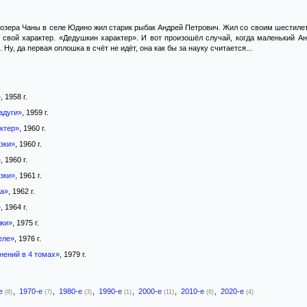
 озера Чаны в селе Юдино жил старик рыбак Андрей Петрович. Жил со своим шестиле
 свой характер. «Дедушкин характер». И вот произошёл случай, когда маленький А
 Ну, да первая оплошка в счёт не идёт, она как бы за науку считается...
»
, 1958 г.
адуги»
, 1959 г.
ктер»
, 1960 г.
зки»
, 1960 г.
»
, 1960 г.
зки»
, 1961 г.
ра»
, 1962 г.
»
, 1964 г.
ки»
, 1975 г.
еле»
, 1976 г.
нений в 4 томах»
, 1979 г.
-е
,
1970-е
,
1980-е
,
1990-е
,
2000-е
,
2010-е
,
2020-е
(8)
(7)
(3)
(1)
(11)
(8)
(4)