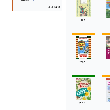
умный,
...
>>
оценка: 8
1997 г.
2006 г.
2017 г.