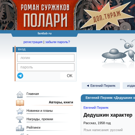
fantlab ru
регистрация
|
забыли пароль?
вход
OK
◄ Евгений Пермяк
изда
Главная
Евгений Пермяк «Дедушкин х
Авторы, книги
Евгений Пермяк
Новинки и планы
Дедушкин характер
Награды, премии
Рассказ,
1958
год
Рейтинги
Язык написания: русский