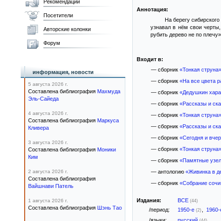
Рекомендации
Аннотация:
Посетители
На берегу сибирского
узнавал в нём свои черты,
Авторские колонки
рубить дерево не по плечу».
Форум
Входит в:
— сборник
«Тонкая струна
информация, новости
— сборник
«На все цвета р
5 августа 2026 г.
Составлена библиография
Махмуда
— сборник
«Дедушкин хара
Эль-Сайеда
— сборник
«Рассказы и ска
4 августа 2026 г.
— сборник
«Тонкая струна
Составлена библиография
Маркуса
— сборник
«Рассказы и ска
Кливера
— сборник
«Сегодня и вче
3 августа 2026 г.
— сборник
«Тонкая струна
Составлена библиография
Моники
Ким
— сборник
«Памятные узел
2 августа 2026 г.
— антологию
«Живинка в д
Составлена библиография
— сборник
«Собрание сочи
Вайшнави Патель
Издания:
ВСЕ
1 августа 2026 г.
(44)
Составлена библиография
Шэнь Тао
/период:
1950-е
,
1960
(2)
/языки:
русский
(44)