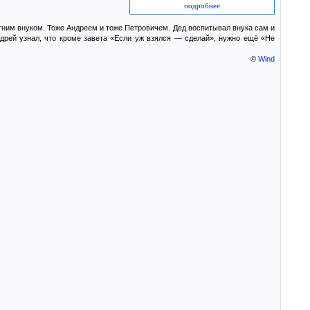
подробнее
тним внуком. Тоже Андреем и тоже Петровичем. Дед воспитывал внука сам и
ндрей узнал, что кроме завета «Если уж взялся — сделай», нужно ещё «Не
©
Wind