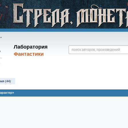
Лаборатория
Фантастики
ния (44)
арактер»