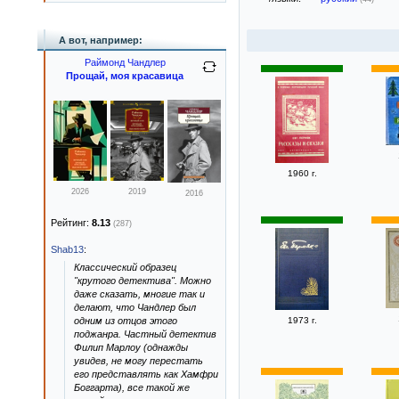
А вот, например:
Раймонд Чандлер
Прощай, моя красавица
1960 г.
2026
2019
2016
Рейтинг:
8.13
(287)
Shab13
:
Классический образец
"крутого детектива". Можно
даже сказать, многие так и
делают, что Чандлер был
одним из отцов этого
1973 г.
поджанра. Частный детектив
Филип Марлоу (однажды
увидев, не могу перестать
его представлять как Хамфри
Боггарта), все такой же