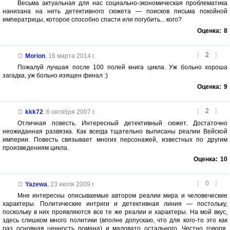
Весьма актуальная для нас социально-экономическая проблематика
нанизана на нить детективного сюжета — поисков письма покойной
императрицы, которое способно спасти или погубить... кого?
Оценка:
8
[
2
]
Morion
,
16 марта 2014 г.
Пожалуй лучшая после 100 полей книга цикла. Уж больно хороша
загадка, уж больно изящен финал :)
Оценка:
9
[
2
]
kkk72
,
6 октября 2007 г.
Отличная повесть. Интересный детективный сюжет. Достаточно
неожиданная развязка. Как всегда тщательно выписаны реалии Вейской
империи. Повесть связывает многих персонажей, известных по другим
произведениям цикла.
Оценка:
10
[
0
]
Yazewa
,
23 июля 2009 г.
Мне интересны описываемые автором реалии мира и человеческие
характеры. Политические интриги и детективная линия — постольку,
поскольку в них проявляются все те же реалии и характеры. На мой вкус,
здесь слишком много политики (вполне допускаю, что для кого-то это как
раз основная ценность романа) и маловато остального. Честно говоря,