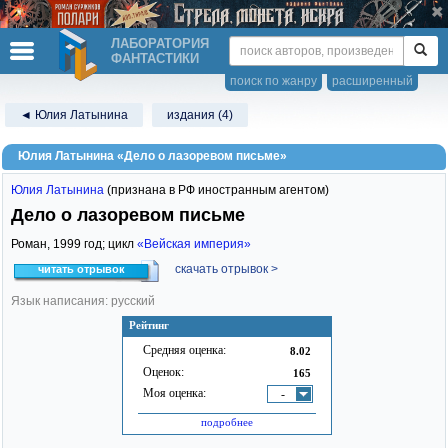
ЛАБОРАТОРИЯ
ФАНТАСТИКИ
поиск по жанру
расширенный
◄ Юлия Латынина
издания (4)
Юлия Латынина «Дело о лазоревом письме»
Юлия Латынина
(признана в РФ иностранным агентом)
Дело о лазоревом письме
Роман,
1999
год; цикл
«Вейская империя»
скачать отрывок >
читать отрывок
Язык написания: русский
Рейтинг
Средняя оценка:
8.02
Оценок:
165
Моя оценка:
-
подробнее