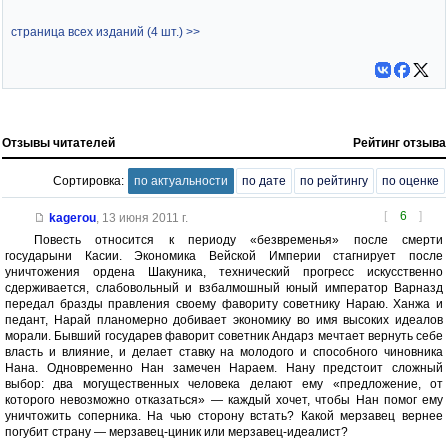
страница всех изданий (4 шт.) >>
Отзывы читателей
Рейтинг отзыва
Сортировка:
по актуальности
по дате
по рейтингу
по оценке
[
6
]
kagerou
,
13 июня 2011 г.
Повесть относится к периоду «безвременья» после смерти
государыни Касии. Экономика Вейской Империи стагнирует после
уничтожения ордена Шакуника, технический прогресс искусственно
сдерживается, слабовольный и взбалмошный юный император Варназд
передал бразды правления своему фавориту советнику Нараю. Ханжа и
педант, Нарай планомерно добивает экономику во имя высоких идеалов
морали. Бывший государев фаворит советник Андарз мечтает вернуть себе
власть и влияние, и делает ставку на молодого и способного чиновника
Нана. Одновременно Нан замечен Нараем. Нану предстоит сложный
выбор: два могущественных человека делают ему «предложение, от
которого невозможно отказаться» — каждый хочет, чтобы Нан помог ему
уничтожить соперника. На чью сторону встать? Какой мерзавец вернее
погубит страну — мерзавец-циник или мерзавец-идеалист?