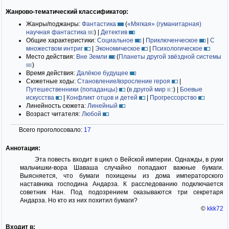
Жанрово-тематический классификатор:
Жанры/поджанры:
Фантастика
(
«Мягкая» (гуманитарная)
научная фантастика
)
|
Детектив
Общие характеристики:
Социальное
|
Приключенческое
|
С
множеством интриг
|
Экономическое
|
Психологическое
Место действия:
Вне Земли
(
Планеты другой звёздной системы
)
Время действия:
Далёкое будущее
Сюжетные ходы:
Становление/взросление героя
|
Путешественники (попаданцы)
(
в другой мир
)
|
Боевые
искусства
|
Конфликт отцов и детей
|
Прогрессорство
Линейность сюжета:
Линейный
Возраст читателя:
Любой
Всего проголосовало:
17
Аннотация:
Эта повесть входит в цикл о Вейской империи. Однажды, в руки
мальчишки-вора Шаваша случайно попадают важные бумаги.
Выясняется, что бумаги похищены из дома императорского
наставника господина Андарза. К расследованию подключается
советник Нан. Под подозрением оказываются три секретаря
Андарза. Но кто из них похитил бумаги?
©
kkk72
Входит в: