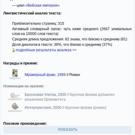
— цикл
«Вейская империя»
Лингвистический анализ текста:
Приблизительно страниц: 315
Активный словарный запас: чуть ниже среднего (2667 уникальных
слов на 10000 слов текста)
Средняя длина предложения: 82 знака, что близко к среднему (81)
Доля диалогов в тексте: 39%, что близко к среднему (37%)
подробные результаты анализа >>
Награды и премии:
Мраморный фавн, 1999
//
Роман
лауреат
Номинации на премии:
Бронзовая Улитка, 2000
//
Крупная форма добавлен
номинант
решением Оргкомитета
Интерпресскон, 2000
//
Крупная форма (роман)
номинант
Похожие произведения:
показать