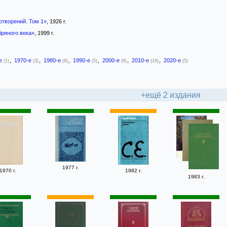
отворений. Том 1»
, 1926 г.
ряного века»
, 1999 г.
-е
,
1970-е
,
1980-е
,
1990-е
,
2000-е
,
2010-е
,
2020-е
(1)
(3)
(6)
(5)
(9)
(16)
(5)
+ещё 2 издания
1977 г.
1970 г.
1982 г.
1983 г.