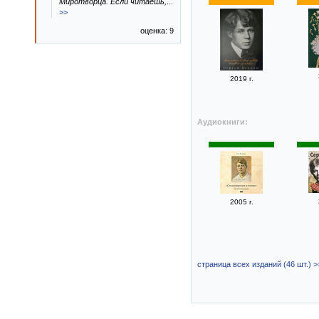
Миротворца. Если читаешь,
...
>>
оценка: 9
2019 г.
Аудиокниги:
2005 г.
страница всех изданий (46 шт.) >