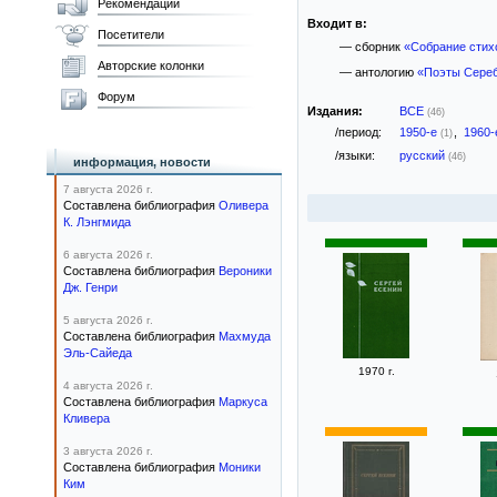
Рекомендации
Входит в:
Посетители
— сборник
«Собрание стих
Авторские колонки
— антологию
«Поэты Сереб
Форум
Издания:
ВСЕ
(46)
/период:
1950-е
,
1960
(1)
/языки:
русский
(46)
информация, новости
7 августа 2026 г.
Составлена библиография
Оливера
К. Лэнгмида
6 августа 2026 г.
Составлена библиография
Вероники
Дж. Генри
5 августа 2026 г.
Составлена библиография
Махмуда
Эль-Сайеда
1970 г.
4 августа 2026 г.
Составлена библиография
Маркуса
Кливера
3 августа 2026 г.
Составлена библиография
Моники
Ким