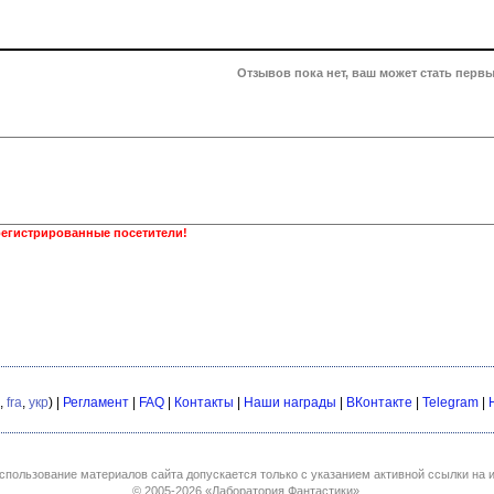
Отзывов пока нет, ваш может стать первы
регистрированные посетители!
,
fra
,
укр
) |
Регламент
|
FAQ
|
Контакты
|
Наши награды
|
ВКонтакте
|
Telegram
|
спользование материалов сайта допускается только с указанием активной ссылки на и
© 2005-2026
«Лаборатория Фантастики»
.