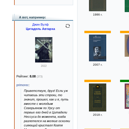
1986 г.
А вот, например:
Джин Вулф
Цитадель Автарха
2007 г.
2022
Рейтинг:
8.08
(373)
primorec
:
Приветствую, друг! Если уж
читаешь эти строки, то
значит, прошел, как и я, путь
вместе с молодым
Северьяном по Урсу от
первых его дней в Цитадели
2018 г.
Нессуса до момента, когда
разлетелся на мелкие осколки
сияющий кристалл Когтя