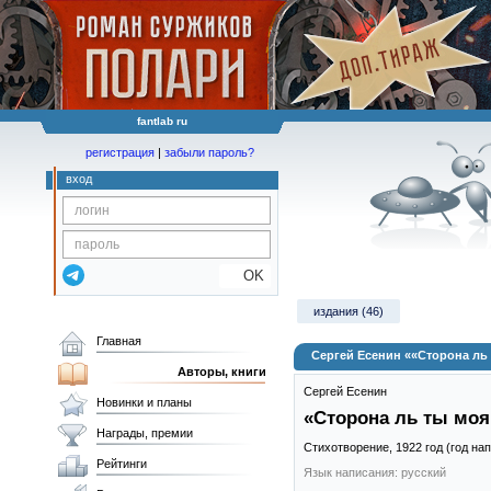
fantlab ru
регистрация
|
забыли пароль?
вход
OK
издания (46)
Главная
Сергей Есенин ««Сторона ль
Авторы, книги
Сергей Есенин
Новинки и планы
«Сторона ль ты моя
Награды, премии
Стихотворение,
1922
год (год на
Рейтинги
Язык написания: русский