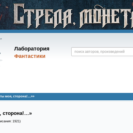
Лаборатория
Фантастики
 ты моя, сторона!…»»
, сторона!…»
писания: 1921)