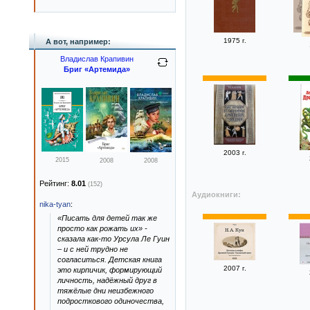
1975 г.
А вот, например:
Владислав Крапивин
Бриг «Артемида»
2003 г.
2015
2008
2008
Рейтинг:
8.01
(152)
Аудиокниги:
nika-tyan
:
«Писать для детей так же
просто как рожать их» -
сказала как-то Урсула Ле Гуин
– и с ней трудно не
согласиться. Детская книга
2007 г.
это кирпичик, формирующий
личность, надёжный друг в
тяжёлые дни неизбежного
подросткового одиночества,