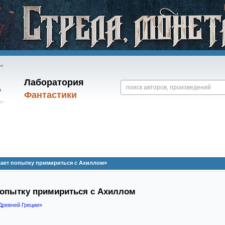
Лаборатория
Фантастики
ает попытку примириться с Ахиллом»
попытку примириться с Ахиллом
Древней Греции»