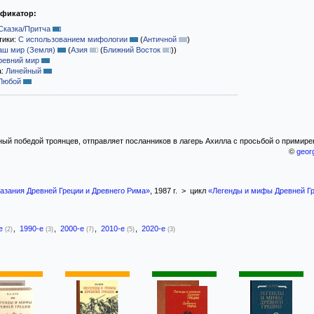
ификатор:
Сказка/Притча
тики:
С использованием мифологии
(
Античной
)
аш мир (Земля)
(
Азия
(
Ближний Восток
)
)
ревний мир
а:
Линейный
Любой
ый победой троянцев, отправляет посланников в лагерь Ахилла с просьбой о примирен
©
geor
казания Древней Греции и Древнего Рима»
, 1987 г. > цикл
«Легенды и мифы Древней Г
-е
,
1990-е
,
2000-е
,
2010-е
,
2020-е
(2)
(3)
(7)
(5)
(3)