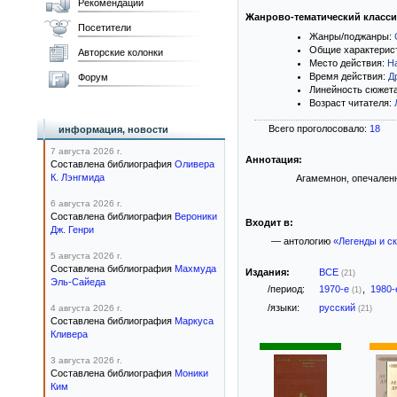
Рекомендации
Жанрово-тематический класс
Посетители
Жанры/поджанры:
Общие характерис
Авторские колонки
Место действия:
Н
Время действия:
Д
Форум
Линейность сюжет
Возраст читателя:
Всего проголосовало:
18
информация, новости
7 августа 2026 г.
Аннотация:
Составлена библиография
Оливера
К. Лэнгмида
Агамемнон, опечаленн
6 августа 2026 г.
Составлена библиография
Вероники
Входит в:
Дж. Генри
— антологию
«Легенды и с
5 августа 2026 г.
Составлена библиография
Махмуда
Издания:
ВСЕ
(21)
Эль-Сайеда
/период:
1970-е
,
1980
(1)
/языки:
русский
4 августа 2026 г.
(21)
Составлена библиография
Маркуса
Кливера
3 августа 2026 г.
Составлена библиография
Моники
Ким