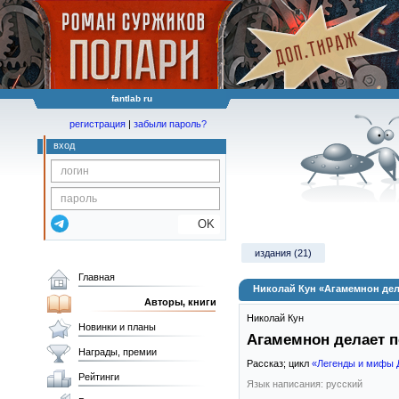
fantlab ru
регистрация
|
забыли пароль?
вход
OK
издания (21)
Главная
Николай Кун «Агамемнон дел
Авторы, книги
Николай Кун
Новинки и планы
Агамемнон делает 
Награды, премии
Рассказ; цикл
«Легенды и мифы 
Рейтинги
Язык написания: русский