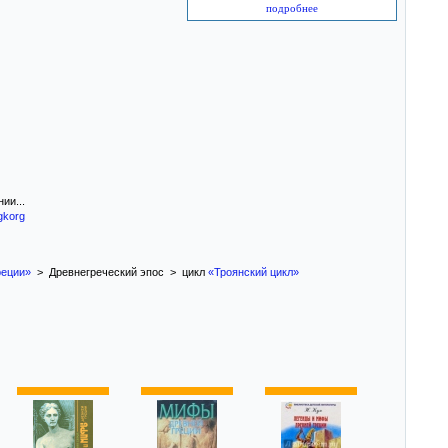
подробнее
ии...
gkorg
реции»
> Древнегреческий эпос > цикл
«Троянский цикл»