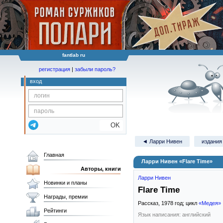
fantlab ru
регистрация
|
забыли пароль?
вход
OK
◄ Ларри Нивен
издания 
Главная
Ларри Нивен «Flare Time»
Авторы, книги
Ларри Нивен
Новинки и планы
Flare Time
Награды, премии
Рассказ,
1978
год; цикл
«Медея»
Рейтинги
Язык написания: английский