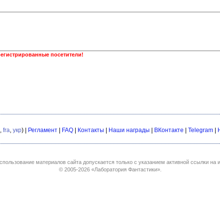
регистрированные посетители!
,
fra
,
укр
) |
Регламент
|
FAQ
|
Контакты
|
Наши награды
|
ВКонтакте
|
Telegram
|
спользование материалов сайта допускается только с указанием активной ссылки на и
© 2005-2026
«Лаборатория Фантастики»
.