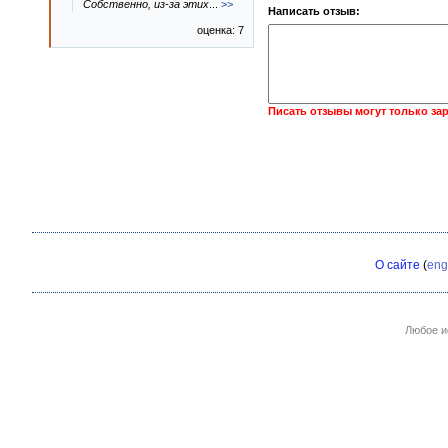
Собственно, из-за этих
...
>>
Написать отзыв:
оценка: 7
Писать отзывы могут только за
О сайте
(
eng
Любое и