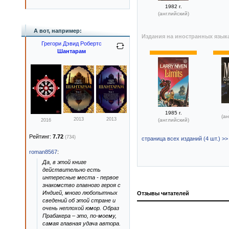
1982 г.
(английский)
А вот, например:
Издания на иностранных язык
Грегори Дэвид Робертс
Шантарам
1985 г.
(ан
2013
2013
(английский)
2016
Рейтинг:
7.72
(734)
страница всех изданий (4 шт.) >>
roman8567
:
Да, в этой книге
действительно есть
интересные места - первое
знакомство главного героя с
Индией, много любопытных
Отзывы читателей
сведений об этой стране и
очень неплохой юмор. Образ
Прабакера – это, по-моему,
самая главная удача автора.