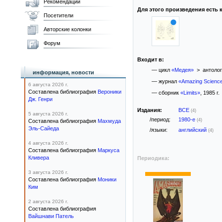
Рекомендации
Для этого произведения есть к
Посетители
Авторские колонки
Форум
Входит в:
— цикл
«Медея»
> антоло
информация, новости
— журнал
«Amazing Science
6 августа 2026 г.
Составлена библиография
Вероники
— сборник
«Limits»
, 1985 г.
Дж. Генри
Издания:
ВСЕ
(4)
5 августа 2026 г.
/период:
1980-е
(4)
Составлена библиография
Махмуда
Эль-Сайеда
/языки:
английский
(4)
4 августа 2026 г.
Составлена библиография
Маркуса
Кливера
Периодика:
3 августа 2026 г.
Составлена библиография
Моники
Ким
2 августа 2026 г.
Составлена библиография
Вайшнави Патель