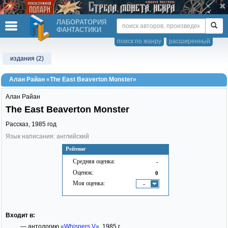
ЛАБОРАТОРИЯ
ФАНТАСТИКИ
поиск по жанру
расширенный
издания (2)
Алан Райан «The East Beaverton Monster»
Алан Райан
The East Beaverton Monster
Рассказ,
1985
год
Язык написания: английский
Рейтинг
Средняя оценка:
-
Оценок:
0
Моя оценка:
-
Входит в:
— антологию
«Whispers V»
, 1985 г.