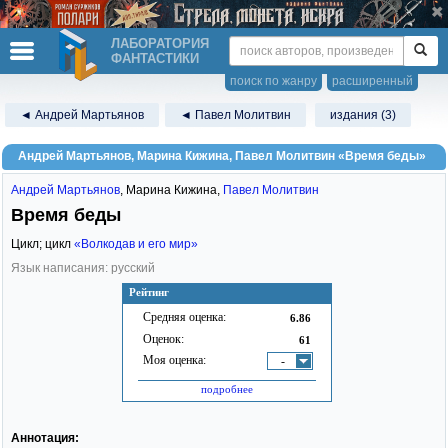
ЛАБОРАТОРИЯ
ФАНТАСТИКИ
поиск по жанру
расширенный
◄ Андрей Мартьянов
◄ Павел Молитвин
издания (3)
Андрей Мартьянов, Марина Кижина, Павел Молитвин «Время беды»
Андрей Мартьянов
,
Марина Кижина
,
Павел Молитвин
Время беды
Цикл; цикл
«Волкодав и его мир»
Язык написания: русский
Рейтинг
Средняя оценка:
6.86
Оценок:
61
Моя оценка:
-
подробнее
Аннотация: