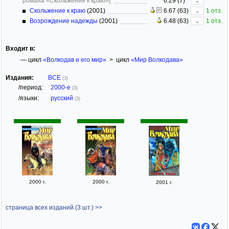
романа «Скольжение к краю»]
6.29 (7)
-
Скольжение к краю
(2001)
6.67 (63)
1 отз.
-
Возрождение надежды
(2001)
6.48 (63)
1 отз.
-
Входит в:
— цикл
«Волкодав и его мир»
> цикл
«Мир Волкодава»
Издания:
ВСЕ
(3)
/период:
2000-е
(3)
/языки:
русский
(3)
2000 г.
2000 г.
2001 г.
страница всех изданий (3 шт.) >>