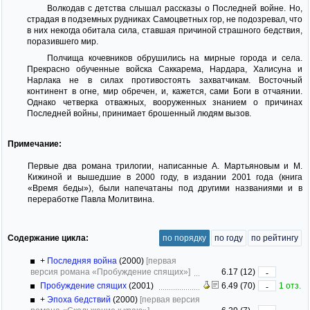
Волкодав с детства слышал рассказы о Последней войне. Но,
страдая в подземных рудниках Самоцветных гор, не подозревал, что
в них некогда обитала сила, ставшая причиной страшного бедствия,
поразившего мир.
Полчища кочевников обрушились на мирные города и села.
Прекрасно обученные войска Саккарема, Нардара, Халисуна и
Нарлака не в силах противостоять захватчикам. Восточный
континент в огне, мир обречен, и, кажется, сами Боги в отчаянии.
Однако четверка отважных, вооруженных знанием о причинах
Последней войны, принимает брошенный людям вызов.
Примечание:
Первые два романа трилогии, написанные А. Мартьяновым и М.
Кижиной и вышедшие в 2000 году, в издании 2001 года (книга
«Время беды»), были напечатаны под другими названиями и в
переработке Павла Молитвина.
Содержание цикла:
по порядку
по году
по рейтингу
+
Последняя война
(2000)
[первая
версия романа «Пробуждение спящих»]
6.17 (12)
-
Пробуждение спящих
(2001)
6.49 (70)
1 отз.
-
+
Эпоха бедствий
(2000)
[первая версия