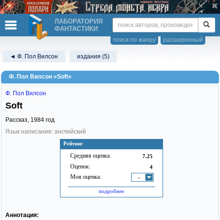
ЛАБОРАТОРИЯ
ФАНТАСТИКИ
поиск по жанру
расширенный
◄ Ф. Пол Вилсон
издания (5)
Ф. Пол Вилсон «Soft»
Ф. Пол Вилсон
Soft
Рассказ,
1984
год
Язык написания: английский
Рейтинг
Средняя оценка:
7.25
Оценок:
4
Моя оценка:
-
подробнее
Аннотация: