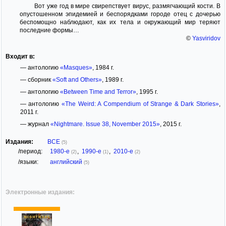
Вот уже год в мире свирепствует вирус, размягчающий кости. В
опустошенном эпидемией и беспорядками городе отец с дочерью
беспомощно наблюдают, как их тела и окружающий мир теряют
последние формы…
©
Yasviridov
Входит в:
— антологию
«Masques»
, 1984 г.
— сборник
«Soft and Others»
, 1989 г.
— антологию
«Between Time and Terror»
, 1995 г.
— антологию
«The Weird: A Compendium of Strange & Dark Stories»
,
2011 г.
— журнал
«Nightmare. Issue 38, November 2015»
, 2015 г.
Издания:
ВСЕ
(5)
/период:
1980-е
,
1990-е
,
2010-е
(2)
(1)
(2)
/языки:
английский
(5)
Электронные издания: