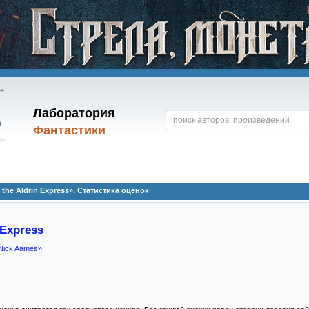
Лаборатория
Фантастики
he Aldrin Express». Статистика оценок
 Express
 Nick Aames»