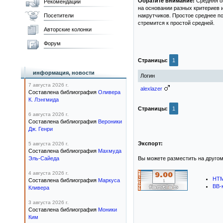
Обратите внимание!
Средняя оц
Рекомендации
на основании разных критериев 
Посетители
накрутчиков. Простое среднее п
стремится к простой средней.
Авторские колонки
Форум
Страницы:
1
информация, новости
Логин
7 августа 2026 г.
alexlazer
Составлена библиография
Оливера
К. Лэнгмида
Страницы:
1
6 августа 2026 г.
Составлена библиография
Вероники
Дж. Генри
Экспорт:
5 августа 2026 г.
Составлена библиография
Махмуда
Эль-Сайеда
Вы можете разместить на другом
4 августа 2026 г.
HTM
Составлена библиография
Маркуса
BB-
Кливера
3 августа 2026 г.
Составлена библиография
Моники
Ким