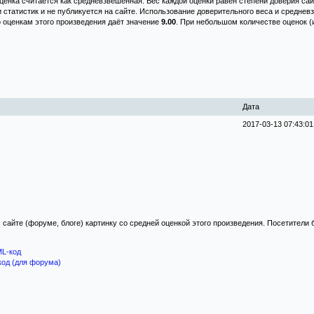
енка считается как средневзвешенная. Вес каждой оценки равен степени доверия сай
и статистик и не публикуется на сайте. Использование доверительного веса и средне
о оценкам этого произведения даёт значение
9.00
. При небольшом количестве оценок (
Дата
2017-03-13 07:43:01
 сайте (форуме, блоге) картинку со средней оценкой этого произведения. Посетители
L-код
код (для форума)