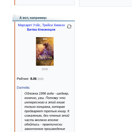
А вот, например:
Маргарет Уэйс
,
Трейси Хикмэн
Битва близнецов
2018
Рейтинг:
8.06
(630)
Darinella
:
Обложка 1996 года - шедевр,
конечно, увы. Потому что
интересного в этой книге
только концовка, которая
предваряет третью книгу. К
сожалению, без чтения этой
части молжно вполне
обойтись - практически
законченное произведение