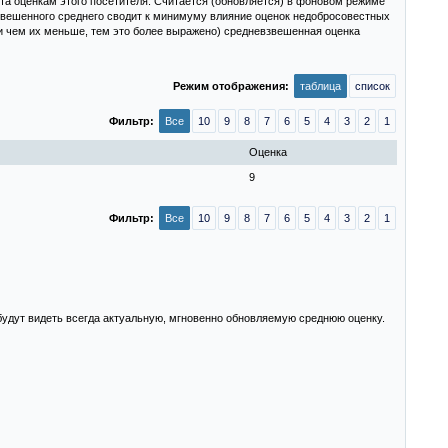
та оценкам этого посетителя. Считается (обновляется) в фоновом режиме
взвешенного среднего сводит к минимуму влияние оценок недобросовестных
и чем их меньше, тем это более выражено) средневзвешенная оценка
Режим отображения:
таблица
список
Фильтр:
Все
10
9
8
7
6
5
4
3
2
1
Оценка
9
Фильтр:
Все
10
9
8
7
6
5
4
3
2
1
 будут видеть всегда актуальную, мгновенно обновляемую среднюю оценку.