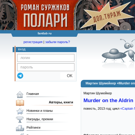
fantlab ru
регистрация
|
забыли пароль?
вход
OK
Мартин Шумейкер «Murder on t
Мартин Шумейкер
Главная
Murder on the Aldrin
Авторы, книги
повесть,
2013
год; цикл
«Captain
Новинки и планы
Награды, премии
Рейтинги