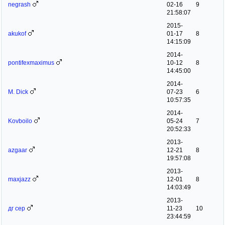
negrash
02-16
9
21:58:07
2015-
akukof
01-17
8
14:15:09
2014-
pontifexmaximus
10-12
8
14:45:00
2014-
M. Dick
07-23
6
10:57:35
2014-
Kovboilo
05-24
7
20:52:33
2013-
azgaar
12-21
8
19:57:08
2013-
maxjazz
12-01
8
14:03:49
2013-
дг сер
11-23
10
23:44:59