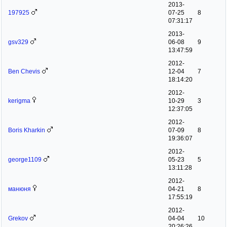
2013-
197925
07-25
8
07:31:17
2013-
gsv329
06-08
9
13:47:59
2012-
Ben Chevis
12-04
7
18:14:20
2012-
kerigma
10-29
3
12:37:05
2012-
Boris Kharkin
07-09
8
19:36:07
2012-
george1109
05-23
5
13:11:28
2012-
манюня
04-21
8
17:55:19
2012-
Grekov
04-04
10
20:26:26