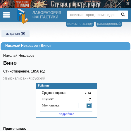
ЛАБОРАТОРИЯ
ФАНТАСТИКИ
поиск по жанру
расширенный
издания (9)
Николай Некрасов «Вино»
Николай Некрасов
Вино
Стихотворение,
1856
год
Язык написания: русский
Рейтинг
Средняя оценка:
7.14
Оценок:
7
Моя оценка:
-
подробнее
Примечание: