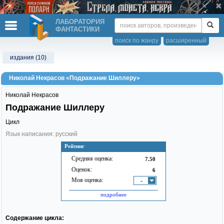
ЛАБОРАТОРИЯ
ФАНТАСТИКИ
поиск по жанру
расширенный
издания (10)
Николай Некрасов «Подражание Шиллеру»
Николай Некрасов
Подражание Шиллеру
Цикл
Язык написания: русский
Рейтинг
Средняя оценка:
7.50
Оценок:
6
Моя оценка:
-
подробнее
Содержание цикла: