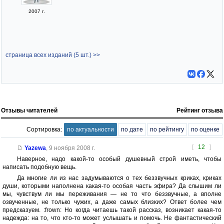
2007 г.
страница всех изданий (5 шт.) >>
Отзывы читателей
Рейтинг отзыва
Сортировка:
по актуальности
по дате
по рейтингу
по оценке
[
12
]
Yazewa
,
9 ноября 2008 г.
Наверное, надо какой-то особый душевный строй иметь, чтобы
написать подобную вещь.
Да многие ли из нас задумываются о тех беззвучных криках, криках
души, которыми наполнена какая-то особая часть эфира? Да слышим ли
мы, чувствум ли мы переживания — не то что беззвучные, а вполне
озвученные, не только чужих, а даже самых близких? Ответ более чем
предсказуем. :frown: Но когда читаешь такой рассказ, возникает какая-то
надежда: на то, что кто-то может услышать и помочь. Не фантастический