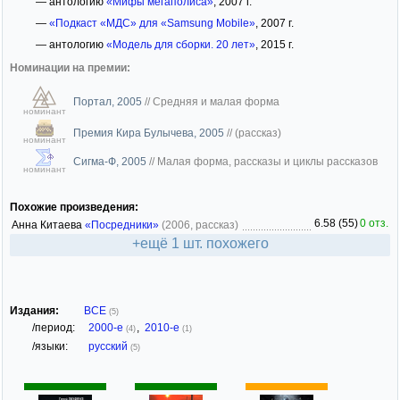
— антологию
«Мифы мегаполиса»
, 2007 г.
—
«Подкаст «МДС» для «Samsung Mobile»
, 2007 г.
— антологию
«Модель для сборки. 20 лет»
, 2015 г.
Номинации на премии:
Портал, 2005
//
Средняя и малая форма
номинант
Премия Кира Булычева, 2005
//
(рассказ)
номинант
Сигма-Ф, 2005
//
Малая форма, рассказы и циклы рассказов
номинант
Похожие произведения:
6.58 (55)
0 отз.
Анна Китаева
«Посредники»
(2006, рассказ)
+ещё 1 шт. похожего
Издания:
ВСЕ
(5)
/период:
2000-е
,
2010-е
(4)
(1)
/языки:
русский
(5)