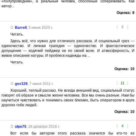
«полупроводник», а реальный человек, способный сопереживать. Как
автор...
Оценка:
8
[
0
]
Barrell
,
5 июня 2025 г.
Читать.
Здесь всё, что нужно для отличного рассказа. И социальный срез —
одиночество. И личная трагедия — одиночество. И фантастическое
допущение — ходячий пейджер не по своей воле. И атмосферность. И
живое описание натуры. И проблеск надежды на ...
Читать.
Оценка:
10
[
11
]
gsv329
,
7 июня 2011 г.
Хороший, теплый рассказ. Не всегда внешний вид, социальный статус
говорят об образе и смысле жизни человека. Все мы очень разные. Нам бы
научиться чувствовать и понимать своих близких, быть оператором в круге
дорогих тебе людей.
Оценка:
10
[
4
]
olpo70
,
28 декабря 2016 г.
Вот если бы автором этого рассказа значился бы кто-то из