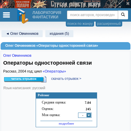
ЛАБОРАТОРИЯ
ФАНТАСТИКИ
поиск по жанру
расширенный
◄ Олег Овчинников
издания (5)
Олег Овчинников «Операторы односторонней связи»
Олег Овчинников
Операторы односторонней связи
Рассказ,
2004
год; цикл
«Операторы»
скачать отрывок >
читать отрывок
Язык написания: русский
Рейтинг
Средняя оценка:
7.04
Оценок:
245
Моя оценка:
-
подробнее