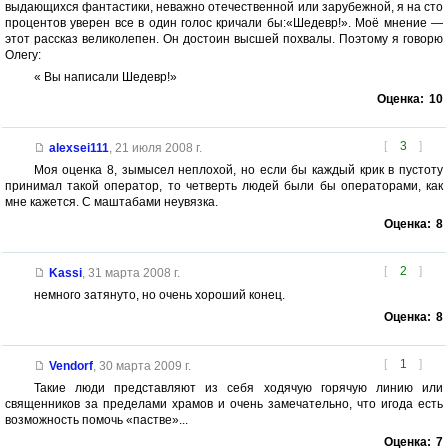
выдающихся фантастики, неважно отечественной или зарубежной, я на сто
процентов уверен все в один голос кричали бы:«Шедевр!». Моё мнение —
этот рассказ великолепен. Он достоин высшей похвалы. Поэтому я говорю
Олегу:
« Вы написали Шедевр!»
Оценка:
10
[
3
]
alexsei111
,
21 июля 2008 г.
Моя оценка 8, зымысел неплохой, но если бы каждый крик в пустоту
принимал такой оператор, то четверть людей были бы операторами, как
мне кажется. С маштабами неувязка.
Оценка:
8
[
2
]
Kassi
,
31 марта 2008 г.
немного затянуто, но очень хорoший конец.
Оценка:
8
[
1
]
Vendorf
,
30 марта 2009 г.
Такие люди представляют из себя ходячую горячую линию или
священников за пределами храмов и очень замечательно, что игода есть
возможность помочь «пастве»...
Оценка:
7