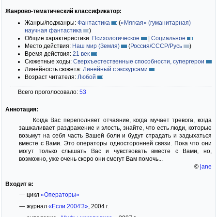
Жанрово-тематический классификатор:
Жанры/поджанры:
Фантастика
(
«Мягкая» (гуманитарная)
научная фантастика
)
Общие характеристики:
Психологическое
|
Социальное
Место действия:
Наш мир (Земля)
(
Россия/СССР/Русь
)
Время действия:
21 век
Сюжетные ходы:
Сверхъестественные способности, супергерои
Линейность сюжета:
Линейный с экскурсами
Возраст читателя:
Любой
Всего проголосовало:
53
Аннотация:
Когда Вас переполняет отчаяние, когда мучает тревога, когда
зашкаливает раздражение и злость, знайте, что есть люди, которые
возьмут на себя часть Вашей боли и будут страдать и задыхаться
вместе с Вами. Это операторы односторонней связи. Пока что они
могут только слышать Вас и чувствовать вместе с Вами, но,
возможно, уже очень скоро они смогут Вам помочь...
©
jane
Входит в:
— цикл
«Операторы»
— журнал
«Если 2004'3»
, 2004 г.