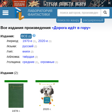
ЛАБОРАТОРИЯ
ФАНТАСТИКИ
поиск по жанру
расширенный
Все издания произведения
«Дорога идёт в гору»
Издания:
ВСЕ
(2)
/период:
1970-е
,
2020-е
(1)
(1)
/языки:
русский
(2)
/тип:
книги
(2)
/обложка:
твёрдая
(2)
/толщина:
средние
,
огромные
(1)
(1)
Издания
(2):
2020 г.
1978 г.