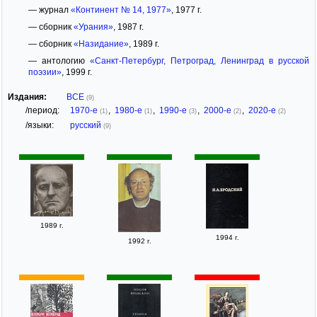
— журнал
«Континент № 14, 1977»
, 1977 г.
— сборник
«Урания»
, 1987 г.
— сборник
«Назидание»
, 1989 г.
— антологию
«Санкт-Петербург, Петроград, Ленинград в русской
поэзии»
, 1999 г.
Издания:
ВСЕ
(9)
/период:
1970-е
,
1980-е
,
1990-е
,
2000-е
,
2020-е
(1)
(1)
(3)
(2)
(2)
/языки:
русский
(9)
1989 г.
1994 г.
1992 г.