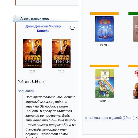
А вот, например:
Джон Джексон Миллер
Кеноби
1970 г.
2022
2015
Рейтинг:
8.16
(115)
BadCrach12
:
Вот представьте: вы идете в
2001 г.
книжный магазин, видите
книгу по ЗВ под названием
"Кеноби" и сразу появляется
желание ее прочесть. Ведь
страница всех изданий (20 шт.) >
эта книга про Оби-Вана Кеноби
- того самого старика Бена из
4 эпизода, который начал
обучать Люка; тот самый