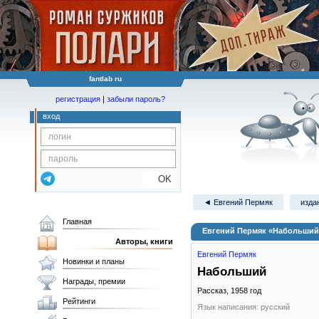
fantlab ru
регистрация
|
забыли пароль?
вход
OK
◄ Евгений Пермяк
изда
Главная
Евгений Пермяк «Набольший
Авторы, книги
Евгений Пермяк
Новинки и планы
Набольший
Награды, премии
Рассказ,
1958
год
Рейтинги
Язык написания: русский