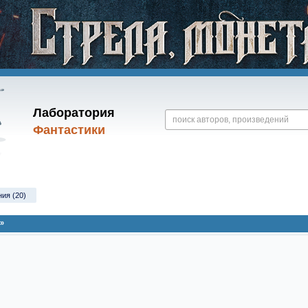
Лаборатория
Фантастики
ния (20)
»