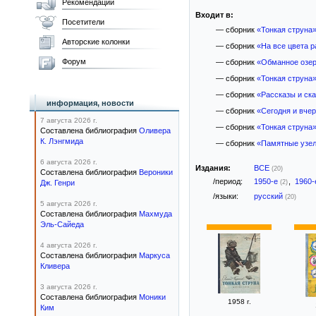
Рекомендации
Входит в:
Посетители
— сборник
«Тонкая струна
Авторские колонки
— сборник
«На все цвета р
Форум
— сборник
«Обманное озе
— сборник
«Тонкая струна
— сборник
«Рассказы и ска
информация, новости
— сборник
«Сегодня и вче
7 августа 2026 г.
— сборник
«Тонкая струна
Составлена библиография
Оливера
К. Лэнгмида
— сборник
«Памятные узел
6 августа 2026 г.
Издания:
ВСЕ
(20)
Составлена библиография
Вероники
/период:
1950-е
,
1960
Дж. Генри
(2)
/языки:
русский
(20)
5 августа 2026 г.
Составлена библиография
Махмуда
Эль-Сайеда
4 августа 2026 г.
Составлена библиография
Маркуса
Кливера
3 августа 2026 г.
Составлена библиография
Моники
1958 г.
Ким