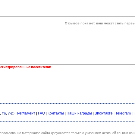
Отзывов пока нет, ваш может стать первы
регистрированные посетители!
,
fra
,
укр
) |
Регламент
|
FAQ
|
Контакты
|
Наши награды
|
ВКонтакте
|
Telegram
|
спользование материалов сайта допускается только с указанием активной ссылки на и