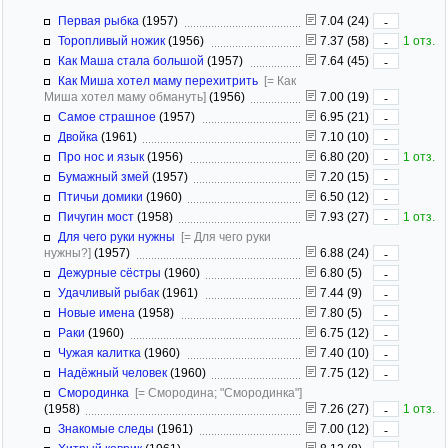
Первая рыбка
(1957)
7.04 (24)
-
Торопливый ножик
(1956)
7.37 (58)
1 отз.
-
Как Маша стала большой
(1957)
7.64 (45)
-
Как Миша хотел маму перехитрить
[= Как
Миша хотел маму обмануть]
(1956)
7.00 (19)
-
Самое страшное
(1957)
6.95 (21)
-
Двойка
(1961)
7.10 (10)
-
Про нос и язык
(1956)
6.80 (20)
1 отз.
-
Бумажный змей
(1957)
7.20 (15)
-
Птичьи домики
(1960)
6.50 (12)
-
Пичугин мост
(1958)
7.93 (27)
1 отз.
-
Для чего руки нужны
[= Для чего руки
нужны?]
(1957)
6.88 (24)
-
Дежурные сёстры
(1960)
6.80 (5)
-
Удачливый рыбак
(1961)
7.44 (9)
-
Новые имена
(1958)
7.80 (5)
-
Раки
(1960)
6.75 (12)
-
Чужая калитка
(1960)
7.40 (10)
-
Надёжный человек
(1960)
7.75 (12)
-
Смородинка
[= Смородина; "Смородинка"]
(1958)
7.26 (27)
1 отз.
-
Знакомые следы
(1961)
7.00 (12)
-