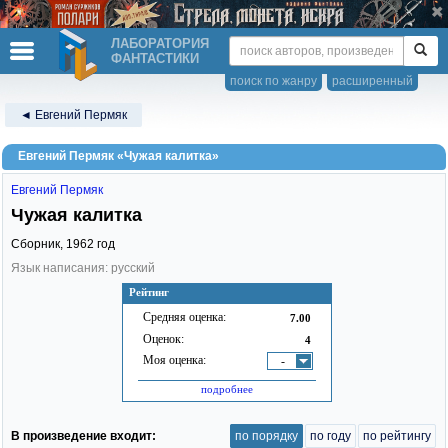
ЛАБОРАТОРИЯ
ФАНТАСТИКИ
поиск по жанру
расширенный
◄ Евгений Пермяк
Евгений Пермяк «Чужая калитка»
Евгений Пермяк
Чужая калитка
Сборник,
1962
год
Язык написания: русский
Рейтинг
Средняя оценка:
7.00
Оценок:
4
Моя оценка:
-
подробнее
В произведение входит:
по порядку
по году
по рейтингу