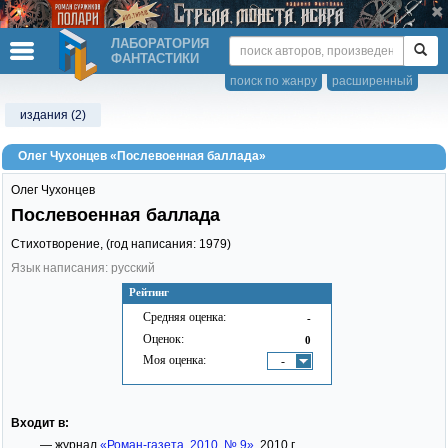
ЛАБОРАТОРИЯ
ФАНТАСТИКИ
поиск по жанру
расширенный
издания (2)
Олег Чухонцев «Послевоенная баллада»
Олег Чухонцев
Послевоенная баллада
Стихотворение, (год написания: 1979)
Язык написания: русский
Рейтинг
Средняя оценка:
-
Оценок:
0
Моя оценка:
-
Входит в:
— журнал
«Роман-газета, 2010, № 9»
, 2010 г.