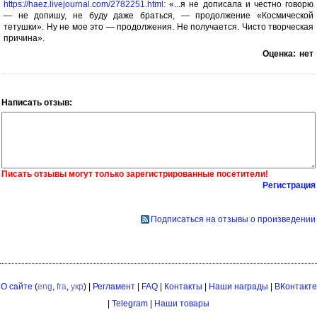
https://haez.livejournal.com/2782251.html:
«...я не дописала и честно говорю
— не допишу, не буду даже браться, — продолжение «Космической
тетушки». Ну не мое это — продолжения. Не получается. Чисто творческая
причина».
Оценка:
нет
Написать отзыв:
Писать отзывы могут только зарегистрированные посетители!
Регистрация
Подписаться на отзывы о произведении
О сайте
(
eng
,
fra
,
укр
) |
Регламент
|
FAQ
|
Контакты
|
Наши награды
|
ВКонтакте
|
Telegram
|
Наши товары