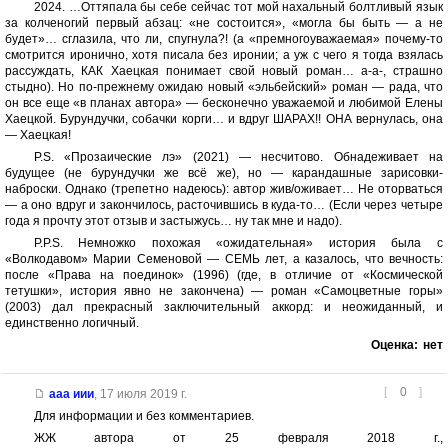
2024. …Оттяпала бы себе сейчас тот мой нахальный болтливый язык
за колченогий первый абзац: «не состоится», «могла бы быть — а не
будет»… сглазила, что ли, спугнула?! (а «премногоуважаемая» почему-то
смотрится иронично, хотя писала без иронии; а уж с чего я тогда взялась
рассуждать, КАК Хаецкая понимает свой новый роман… а-а-, страшно
стыдно). Но по-прежнему ожидаю новый «эльбейский» роман — рада, что
он все еще «в планах автора» — бесконечно уважаемой и любимой Елены
Хаецкой. Бурундучки, собачки корги… и вдруг ШАРАХ!! ОНА вернулась, она
— Хаецкая!
P.S. «Прозаические лэ» (2021) — несчитово. Обнадеживает на
будущее (не бурундучки же всё же), но — карандашные зарисовки-
наброски. Однако (трепетно надеюсь): автор жив/оживает… Не оторваться
— а оно вдруг и закончилось, расточившись в куда-то… (Если через четыре
года я прочту этот отзыв и застыжусь… ну так мне и надо).
P.P.S. Немножко похожая «ожидательная» история была с
«Волкодавом» Марии Семеновой — СЕМЬ лет, а казалось, что вечность:
после «Права на поединок» (1996) (где, в отличие от «Космической
тетушки», история явно не закончена) — роман «Самоцветные горы»
(2003) дал прекрасный заключительный аккорд: и неожиданный, и
единственно логичный.
Оценка:
нет
[
0
]
ааа иии
,
17 июля 2019 г.
Для информации и без комментариев.
ЖЖ автора от 25 февраля 2018 г.,