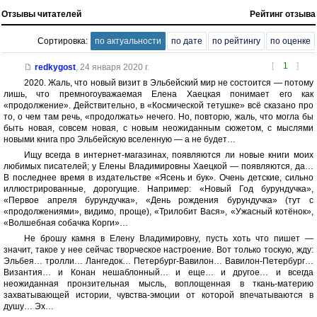
Отзывы читателей
Рейтинг отзыва
Сортировка:
по актуальности
по дате
по рейтингу
по оценке
[
1
]
redkygost
,
24 января 2020 г.
2020. Жаль, что новый визит в Эльбейский мир не состоится — потому
лишь, что премногоуважаемая Елена Хаецкая понимает его как
«продолжение». Действительно, в «Космической тетушке» всё сказано про
то, о чем там речь, «продолжать» нечего. Но, повторю, жаль, что могла бы
быть новая, совсем новая, с новым неожиданным сюжетом, с мыслями
новыми книга про Эльбейскую вселенную — а не будет…
Ищу всегда в интернет-магазинах, появляются ли новые книги моих
любимых писателей; у Елены Владимировны Хаецкой — появляются, да…
В последнее время в издательстве «Ясень и бук». Очень детские, сильно
иллюстрированные, дорогущие. Например: «Новый Год бурундучка»,
«Первое апреля бурундучка», «День рождения бурундучка» (тут с
«продолжениями», видимо, проще), «Трилобит Вася», «Ужасный котёнок»,
«Волшебная собачка Корги»…
Не брошу камня в Елену Владимировну, пусть хоть что пишет —
значит, такое у нее сейчас творческое настроение. Вот только тоскую, жду:
Эльбея… тролли… Лангедок… Петербург-Вавилон… Вавилон-Петербург…
Византия… и Конан нешаблонный… и еще… и другое… и всегда
неожиданная пронзительная мысль, воплощенная в ткань-материю
захватывающей истории, чувства-эмоции от которой впечатываются в
душу… Эх…