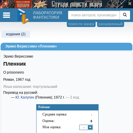
ЛАБОРАТОРИЯ
ФАНТАСТИКИ
поиск по жанру
расширенный
издания (2)
Эрико Вериссимо «Пленник»
Эрико Вериссимо
Пленник
O prisioneiro
Роман,
1967
год
Язык написания: португальский
Перевод на русский:
—
Ю. Калугин
(Пленник)
; 1972 г.
— 2 изд.
Рейтинг
Средняя оценка:
-
Оценок:
0
Моя оценка:
-