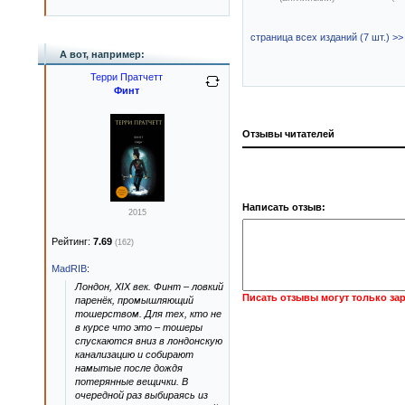
страница всех изданий (7 шт.) >>
А вот, например:
Терри Пратчетт
Финт
Отзывы читателей
Написать отзыв:
2015
Рейтинг:
7.69
(162)
MadRIB
:
Лондон, XIX век. Финт – ловкий
Писать отзывы могут только за
паренёк, промышляющий
тошерством. Для тех, кто не
в курсе что это – тошеры
спускаются вниз в лондонскую
канализацию и собирают
намытые после дождя
потерянные вещички. В
очередной раз выбираясь из