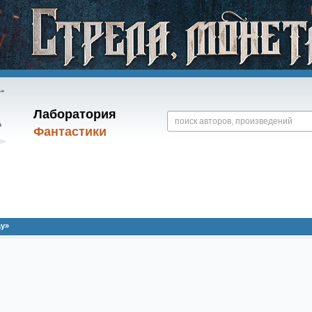
Лаборатория
Фантастики
ay»