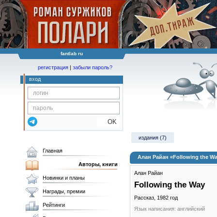
fantlab ru
регистрация
|
забыли пароль?
вход
OK
издания (7)
Главная
Алан Райан «Following the W
Авторы, книги
Алан Райан
Новинки и планы
Following the Way
Награды, премии
Рассказ,
1982
год
Рейтинги
Язык написания: английский