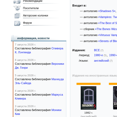
Рекомендации
Входит в:
Посетители
— антологию
«Shadows 5»
,
Авторские колонки
— антологию
«Vampires: Two
Форум
— антологию
«The Best of 
— сборник
«The Bones Wiz
— антологию
«Virtuous Vam
информация, новости
— антологию
«Streets of Bl
7 августа 2026 г.
Составлена библиография
Оливера
Издания:
ВСЕ
(7)
К. Лэнгмида
/период:
1980-е
,
1990
(5)
6 августа 2026 г.
/языки:
английский
(7)
Составлена библиография
Вероники
Дж. Генри
5 августа 2026 г.
Издания на иностранных язык
Составлена библиография
Махмуда
Эль-Сайеда
4 августа 2026 г.
Составлена библиография
Маркуса
Кливера
3 августа 2026 г.
Составлена библиография
Моники
1982 г.
Ким
(ан
(английский)