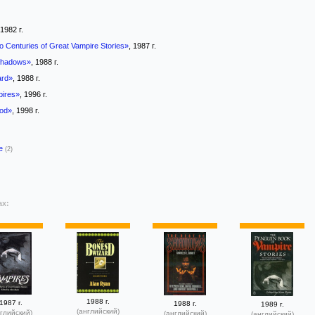
 1982 г.
 Centuries of Great Vampire Stories»
, 1987 г.
Shadows»
, 1988 г.
ard»
, 1988 г.
pires»
, 1996 г.
ood»
, 1998 г.
-е
(2)
ах:
1988 г.
1987 г.
1988 г.
1989 г.
(английский)
глийский)
(английский)
(английский)