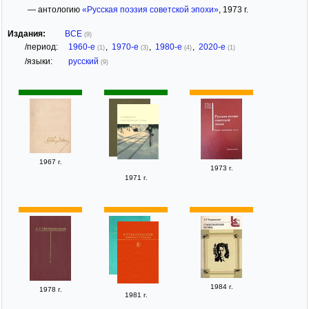
— антологию
«Русская поэзия советской эпохи»
, 1973 г.
Издания:
ВСЕ
(9)
/период:
1960-е
,
1970-е
,
1980-е
,
2020-е
(1)
(3)
(4)
(1)
/языки:
русский
(9)
1967 г.
1973 г.
1971 г.
1984 г.
1978 г.
1981 г.