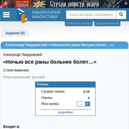
ЛАБОРАТОРИЯ
ФАНТАСТИКИ
поиск по жанру
расширенный
издания (9)
Александр Твардовский ««Ночью все раны больнее болят…»»
Александр Твардовский
«Ночью все раны больнее болят…»
Стихотворение
Язык написания: русский
Рейтинг
Средняя оценка:
6.50
Оценок:
4
Моя оценка:
-
подробнее
Входит в: