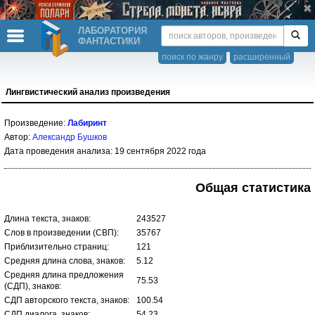
ЛАБОРАТОРИЯ
ФАНТАСТИКИ
поиск по жанру
расширенный
Лингвистический анализ произведения
Произведение:
Лабиринт
Автор:
Александр Бушков
Дата проведения анализа: 19 сентября 2022 года
Общая статистика
Длина текста, знаков:
243527
Слов в произведении (СВП):
35767
Приблизительно страниц:
121
Средняя длина слова, знаков:
5.12
Средняя длина предложения
75.53
(СДП), знаков:
СДП авторского текста, знаков:
100.54
СДП диалога, знаков:
54.23