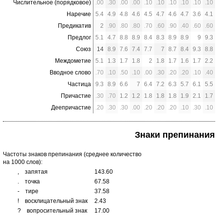
Числительное (порядковое)
.00
.30
.00
.00
.10
.10
.10
.10
.10
.10
Наречие
5.4
4.9
4.8
4.6
4.5
4.7
4.6
4.7
3.6
4.1
Предикатив
2
.90
.80
.80
.70
.60
.90
.40
.60
.60
Предлог
5.1
4.7
8.8
8.9
8.4
8.3
8.9
8.9
9
9.3
Союз
14
8.9
7.6
7.4
7.7
7
8.7
8.4
9.3
8.8
Междометие
5.1
1.3
1.7
1.8
2
1.8
1.7
1.6
1.7
2.2
Вводное слово
.70
.10
.50
.10
.00
.30
.20
.20
.10
.40
Частица
9.3
8.9
6.6
7
6.4
7.2
6.3
5.7
6.1
5.5
Причастие
.30
.70
1.2
1.2
1.8
1.8
1.8
1.9
2.1
1.7
Деепричастие
.20
.30
.30
.00
.20
.20
.20
.10
.30
.10
Знаки препинания
Частоты знаков препинания (среднее количество
на 1000 слов):
,
запятая
143.60
.
точка
67.58
-
тире
37.58
!
восклицательный знак
2.43
?
вопросительный знак
17.00