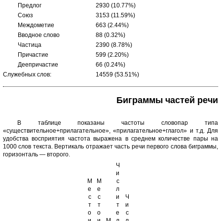
Предлог
2930 (10.77%)
Союз
3153 (11.59%)
Междометие
663 (2.44%)
Вводное слово
88 (0.32%)
Частица
2390 (8.78%)
Причастие
599 (2.20%)
Деепричастие
66 (0.24%)
Служебных слов:
14559 (53.51%)
Биграммы частей речи
В таблице показаны частоты словопар типа
«существительное+прилагательное», «прилагательное+глагол» и т.д. Для
удобства восприятия частота выражена в среднем количестве пары на
1000 слов текста. Вертикаль отражает часть речи первого слова биграммы,
горизонталь — второго.
Ч
и
М
М
с
е
е
л
с
с
и
Ч
т
т
т
и
о
о
е
с
и
и
М
л
л