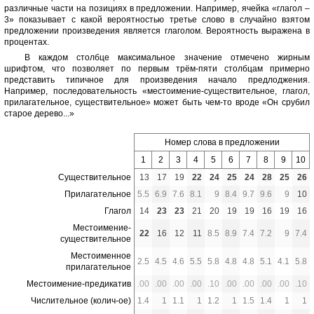
различные части на позициях в предложении. Например, ячейка «глагол –
3» показывает с какой вероятностью третье слово в случайно взятом
предложении произведения является глаголом. Вероятность выражена в
процентах.
В каждом столбце максимальное значение отмечено жирным
шрифтом, что позволяет по первым трём-пяти столбцам примерно
представить типичное для произведения начало предлоджения.
Например, последовательность «местоимение-существительное, глагол,
прилагательное, существительное» может быть чем-то вроде «Он срубил
старое дерево...»
Номер слова в предложении
1
2
3
4
5
6
7
8
9
10
Существительное
13
17
19
22
24
25
24
28
25
26
Прилагательное
5.5
6.9
7.6
8.1
9
8.4
9.7
9.6
9
10
Глагол
14
23
23
21
20
19
19
16
19
16
Местоимение-
22
16
12
11
8.5
8.9
7.4
7.2
9
7.4
существительное
Местоименное
2.5
4.5
4.6
5.5
5.8
4.8
4.8
5.1
4.1
5.8
прилагательное
Местоимение-предикатив
.00
.00
.00
.00
.10
.00
.00
.00
.00
.10
Числительное (колич-ое)
1.4
1
1.1
1
1.2
1
1.5
1.4
1
1