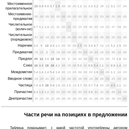
Местоименное
23
6.8
6.6
3.7
1.6
.00
.38
.00
1.2
.41
2.4
2.2
.38
.13
3.2
.57
.06
прилагательное
Местоимение-
.00
.00
.09
.00
.00
.00
.00
.00
.00
.00
.00
.03
.03
.00
.00
.00
.00
предикатив
Числительное
4.7
1.1
1.4
.41
.31
.00
.25
.03
.25
.09
.94
.85
.19
.03
.47
.09
.00
(колич-ое)
Числительное
.57
.00
.19
.03
.00
.00
.06
.00
.00
.00
.00
.09
.00
.00
.03
.03
.00
(порядковое)
Наречие
3.6
5
12
4.4
1.1
.00
.50
.06
2.5
.50
3.6
4.7
.54
.13
5.2
1.5
.09
Предикатив
.79
.22
2
.76
.19
.00
.06
.00
.50
.03
.28
.69
.16
.03
.66
.16
.00
Предлог
45
12
2.6
10
14
.00
2
.54
.44
.06
.06
.76
.03
.00
.79
1.8
.03
Союз
16
9.6
19
16
4.1
.06
.79
.06
5.2
.91
6.6
5.4
1.1
.31
8.9
1.4
.22
Междометие
5.4
1.4
1.4
5.4
1.4
.00
.13
.03
.69
.06
.82
1.9
.03
.00
1.1
.16
.03
Вводное слово
.19
.06
.41
.69
.13
.00
.06
.00
.16
.00
.19
.38
.06
.00
.25
.03
.03
Частица
7.6
4.5
29
5.9
1.9
.00
1.5
.13
3.7
.85
3.7
7.4
.85
.28
4.5
1.1
.22
Причастие
6.4
1.8
1.2
.94
.63
.00
.06
.00
.60
.03
3.9
.91
.31
.00
.69
.19
.00
Деепричастие
.35
.03
.28
.22
.09
.00
.00
.00
.03
.00
.41
.06
.00
.00
.38
.03
.00
Части речи на позициях в предложении
Таблица показывает, с какой частотой употреблены автором