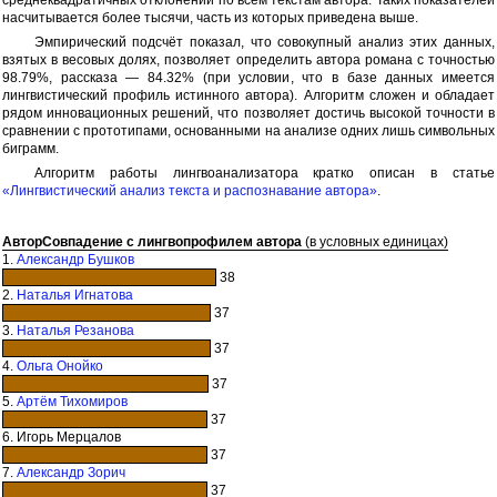
насчитывается более тысячи, часть из которых приведена выше.
Эмпирический подсчёт показал, что совокупный анализ этих данных,
взятых в весовых долях, позволяет определить автора романа с точностью
98.79%, рассказа — 84.32% (при условии, что в базе данных имеется
лингвистический профиль истинного автора). Алгоритм сложен и обладает
рядом инновационных решений, что позволяет достичь высокой точности в
сравнении с прототипами, основанными на анализе одних лишь символьных
биграмм.
Алгоритм работы лингвоанализатора кратко описан в статье
«Лингвистический анализ текста и распознавание автора»
.
Автор
Совпадение с лингвопрофилем автора
(в условных единицах)
1.
Александр Бушков
38
2.
Наталья Игнатова
37
3.
Наталья Резанова
37
4.
Ольга Онойко
37
5.
Артём Тихомиров
37
6. Игорь Мерцалов
37
7.
Александр Зорич
37