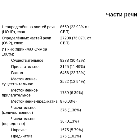
Части речи
Неопределённых частей речи
8559 (23.93% от
(НОЧР), слов:
СВП)
Определённых частей речи
27208 (76.07% от
(ОЧР), слов:
СВП)
Из них (принимая ОЧР за
100%):
Существительное
8278 (30.42%)
Прилагательное
3125 (11.49%)
Глагол
6456 (23.73%)
Местоимение-
3522 (12.94%)
существительное
Местоименное
1739 (6.39%)
прилагательное
Местоимение-предикатив
8 (0.03%)
Числительное
376 (1.38%)
(количественное)
Числительное
36 (0.13%)
(порядковое)
Наречие
1575 (5.79%)
Предикатив
275 (1.01%)