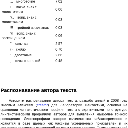
...
многоточие
7.02
!..
воскл. знак с
0.06
многоточием
?..
вопр. знак с
0.03
многоточием
!!!
тройной воскл. знак
0.03
?!
вопр. знак с
0.06
восклицанием
"
кавычка
2.57
()
скобки
0.70
:
двоеточие
2.66
;
точка с запятой
0.48
Распознавание автора текста
Алгоритм распознавания автора текста, разработанный в 2008 году
Львовым Алексеем (
creator
) для Лаборатории Фантастики, основан на
сравнении лингвистического профиля текста с идентичными по структуре
лингвистическими профилями авторов для выявления наиболее точного
совпадения. Лингвопрофили авторов вычисляются заблаговременно и
хранятся в базе данных как массивы усреднённых показателей и их
среднеквадратичных отклонений по всем текстам автора. Таких показателей