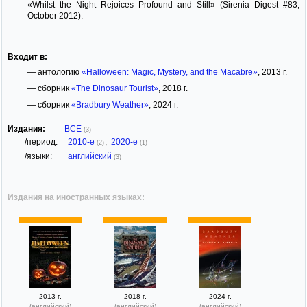
«Whilst the Night Rejoices Profound and Still» (Sirenia Digest #83,
October 2012).
Входит в:
— антологию
«Halloween: Magic, Mystery, and the Macabre»
, 2013 г.
— сборник
«The Dinosaur Tourist»
, 2018 г.
— сборник
«Bradbury Weather»
, 2024 г.
Издания:
ВСЕ
(3)
/период:
2010-е
,
2020-е
(2)
(1)
/языки:
английский
(3)
Издания на иностранных языках:
2013 г.
2018 г.
2024 г.
(английский)
(английский)
(английский)