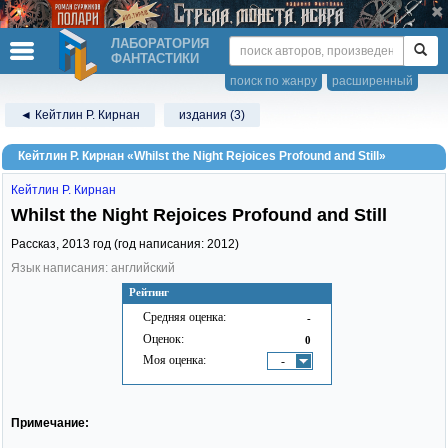
ЛАБОРАТОРИЯ
ФАНТАСТИКИ
поиск по жанру
расширенный
◄ Кейтлин Р. Кирнан
издания (3)
Кейтлин Р. Кирнан «Whilst the Night Rejoices Profound and Still»
Кейтлин Р. Кирнан
Whilst the Night Rejoices Profound and Still
Рассказ,
2013
год (год написания: 2012)
Язык написания: английский
Рейтинг
Средняя оценка:
-
Оценок:
0
Моя оценка:
-
Примечание: