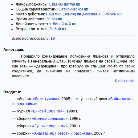
Жанры/поджанры:
Сказка/Притча
Общие характеристики:
Сатирическое
Место действия:
Наш мир (Земля)
(
Россия/СССР/Русь
)
Время действия:
20 век
Линейность сюжета:
Линейный
Возраст читателя:
Любой
Всего проголосовало:
19
Аннотация:
Поощрило командование полковника Жмакова и отправило
служить в Генеральный штаб. И узнал Жмаков на своей шкуре что
сие есть — «дедовщина», про которую он слышал что-то от своих
солдатиков, да значения не придавал, считая нетипичным
явлением...
©
elektronik
Входит в:
— сборник
«Дети тумана»
, 2005 г. > условный цикл
«Байки начала
перестройки»
— журнал
«Енисей 1989 №4»
, 1989 г.
— сборник
«Волчье солнышко»
, 1996 г.
— сборник
«Лунные маршалы»
, 2001 г.
— сборник
«Анастасия. Повести и рассказы»
, 2009 г.