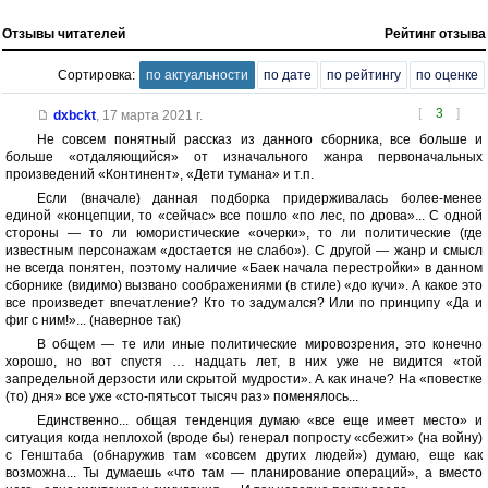
Отзывы читателей
Рейтинг отзыва
Сортировка:
по актуальности
по дате
по рейтингу
по оценке
[
3
]
dxbckt
,
17 марта 2021 г.
Не совсем понятный рассказ из данного сборника, все больше и
больше «отдаляющийся» от изначального жанра первоначальных
произведений «Континент», «Дети тумана» и т.п.
Если (вначале) данная подборка придерживалась более-менее
единой «концепции, то «сейчас» все пошло «по лес, по дрова»... С одной
стороны — то ли юмористические «очерки», то ли политические (где
известным персонажам «достается не слабо»). С другой — жанр и смысл
не всегда понятен, поэтому наличие «Баек начала перестройки» в данном
сборнике (видимо) вызвано соображениями (в стиле) «до кучи». А какое это
все произведет впечатление? Кто то задумался? Или по принципу «Да и
фиг с ним!»... (наверное так)
В общем — те или иные политические мировозрения, это конечно
хорошо, но вот спустя … надцать лет, в них уже не видится «той
запредельной дерзости или скрытой мудрости». А как иначе? На «повестке
(то) дня» все уже «сто-пятьсот тысяч раз» поменялось...
Единственно... общая тенденция думаю «все еще имеет место» и
ситуация когда неплохой (вроде бы) генерал попросту «сбежит» (на войну)
с Генштаба (обнаружив там «совсем других людей») думаю, еще как
возможна... Ты думаешь «что там — планирование операций», а вместо