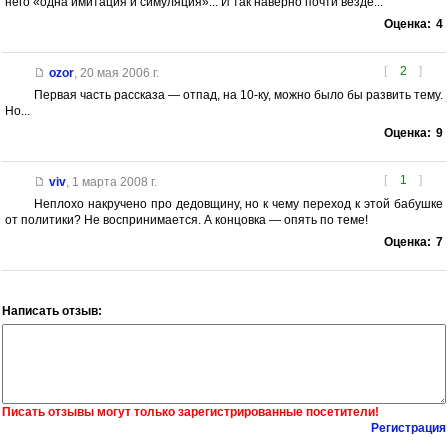
него «одна имитация и симуляция»... И так наверно почти везде...
Оценка:
4
[
2
]
ozor
,
20 мая 2006 г.
Первая часть рассказа — отпад, на 10-ку, можно было бы развить тему.
Но...
Оценка:
9
[
1
]
viv
,
1 марта 2008 г.
Неплохо накручено про дедовщину, но к чему переход к этой бабушке
от политики? Не воспринимается. А концовка — опять по теме!
Оценка:
7
Написать отзыв:
Писать отзывы могут только зарегистрированные посетители!
Регистрация