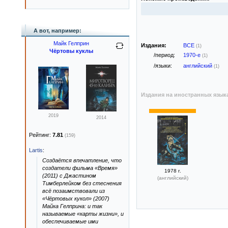
А вот, например:
Майк Гелприн
Издания:
ВСЕ
(1)
Чёртовы куклы
/период:
1970-е
(1)
/языки:
английский
(1)
Издания на иностранных язык
2019
2014
Рейтинг:
7.81
(159)
Lartis
:
Создаётся впечатление, что
создатели фильма «Время»
1978 г.
(2011) с Джастином
(английский)
Тимберлейком без стеснения
всё позаимствовали из
«Чёртовых кукол» (2007)
Майка Гелприна: и так
называемые «карты жизни», и
обеспечиваемые ими