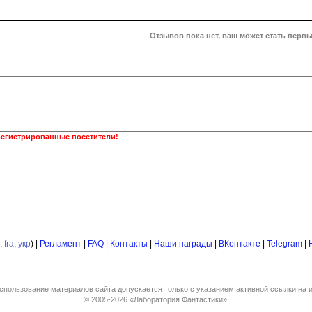
Отзывов пока нет, ваш может стать первы
регистрированные посетители!
,
fra
,
укр
) |
Регламент
|
FAQ
|
Контакты
|
Наши награды
|
ВКонтакте
|
Telegram
|
спользование материалов сайта допускается только с указанием активной ссылки на и
© 2005-2026
«Лаборатория Фантастики»
.