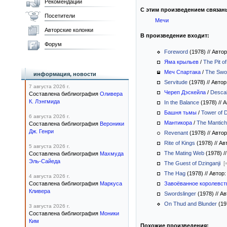
Рекомендации
С этим произведением связан
Посетители
Мечи
Авторские колонки
В произведение входит:
Форум
Foreword
(1978)
//
Авто
Яма крыльев
/
The Pit o
Меч Спартака
/
The Swor
информация, новости
Servitude
(1978)
//
Автор
7 августа 2026 г.
Череп Дэскейла
/
Descal
Составлена библиография
Оливера
К. Лэнгмида
In the Balance
(1978)
//
А
Башня тьмы
/
Tower of 
6 августа 2026 г.
Мантикора
/
The Mantich
Составлена библиография
Вероники
Дж. Генри
Revenant
(1978)
//
Автор
Rite of Kings
(1978)
//
Авт
5 августа 2026 г.
The Mating Web
(1978)
//
Составлена библиография
Махмуда
Эль-Сайеда
The Guest of Dzinganji
[
The Hag
(1978)
//
Автор:
4 августа 2026 г.
Составлена библиография
Маркуса
Завоёванное королевст
Кливера
Swordslinger
(1978)
//
Ав
On Thud and Blunder
(19
3 августа 2026 г.
Составлена библиография
Моники
Ким
Похожие произведения: