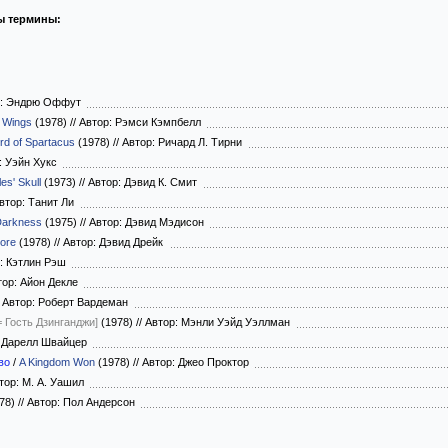
ы термины:
р: Эндрю Оффут
f Wings
(1978)
//
Автор: Рэмси Кэмпбелл
d of Spartacus
(1978)
//
Автор: Ричард Л. Тирни
: Уэйн Хукс
es' Skull
(1973)
//
Автор: Дэвид К. Смит
втор: Танит Ли
Darkness
(1975)
//
Автор: Дэвид Мэдисон
ore
(1978)
//
Автор: Дэвид Дрейк
: Кэтлин Рэш
ор: Айон Декле
Автор: Роберт Вардеман
= Гость Дзинганджи]
(1978)
//
Автор: Мэнли Уэйд Уэллман
 Дарелл Швайцер
во
/
A Kingdom Won
(1978)
//
Автор: Джео Проктор
тор: М. А. Уашил
78)
//
Автор: Пол Андерсон