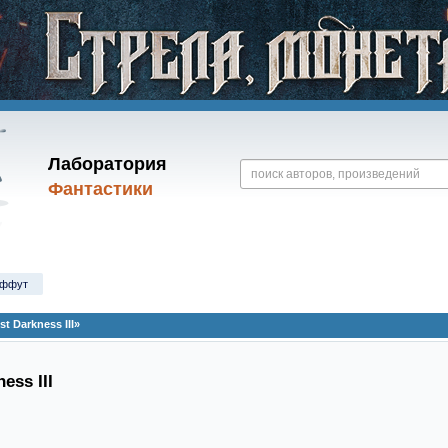
Лаборатория
Фантастики
Оффут
 Darkness III»
ess III