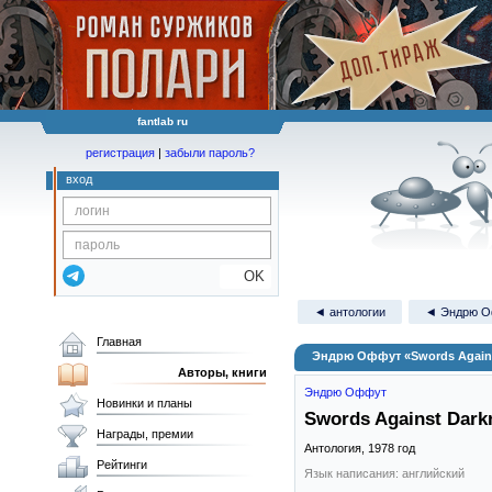
fantlab ru
регистрация
|
забыли пароль?
вход
OK
◄ антологии
◄ Эндрю 
Главная
Эндрю Оффут «Swords Against
Авторы, книги
Эндрю Оффут
Новинки и планы
Swords Against Darkn
Награды, премии
Антология,
1978
год
Рейтинги
Язык написания: английский