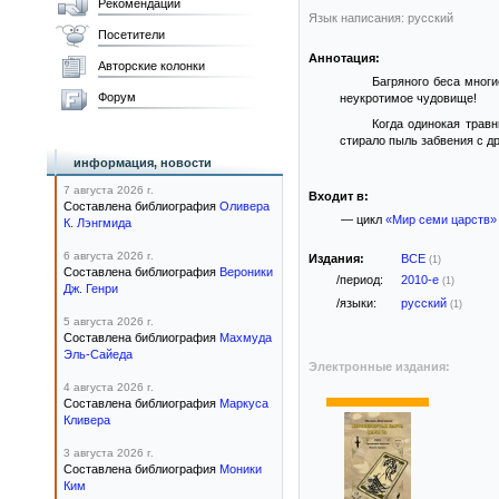
Рекомендации
Язык написания: русский
Посетители
Аннотация:
Авторские колонки
Багряного беса многи
Форум
неукротимое чудовище!
Когда одинокая трав
стирало пыль забвения с д
информация, новости
7 августа 2026 г.
Входит в:
Составлена библиография
Оливера
— цикл
«Мир семи царств»
К. Лэнгмида
6 августа 2026 г.
Издания:
ВСЕ
(1)
Составлена библиография
Вероники
/период:
2010-е
(1)
Дж. Генри
/языки:
русский
(1)
5 августа 2026 г.
Составлена библиография
Махмуда
Эль-Сайеда
Электронные издания:
4 августа 2026 г.
Составлена библиография
Маркуса
Кливера
3 августа 2026 г.
Составлена библиография
Моники
Ким