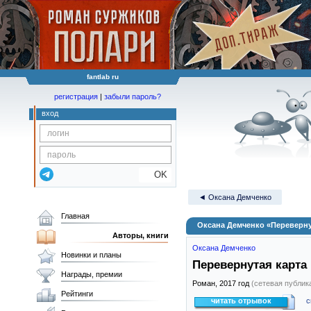
fantlab ru
регистрация
|
забыли пароль?
вход
OK
◄ Оксана Демченко
Главная
Оксана Демченко «Переверну
Авторы, книги
Оксана Демченко
Новинки и планы
Перевернутая карта
Награды, премии
Роман,
2017
год
(сетевая публик
Рейтинги
читать отрывок
с