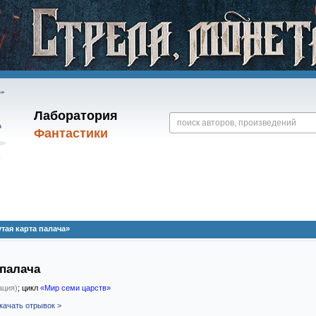
Лаборатория
Фантастики
тая карта палача»
 палача
ация)
; цикл
«Мир семи царств»
качать отрывок >