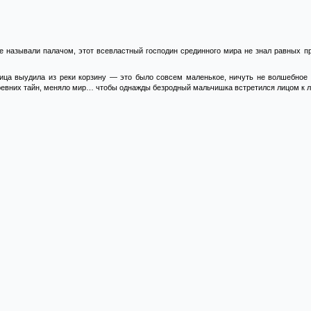
е называли палачом, этот всевластный господин срединного мира не знал равных п
ница выудила из реки корзину — это было совсем маленькое, ничуть не волшебное 
ревних тайн, меняло мир… чтобы однажды безродный мальчишка встретился лицом к л