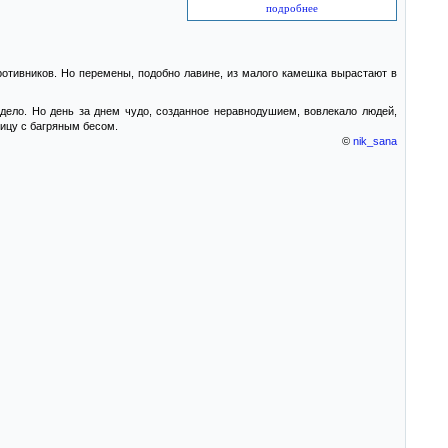
подробнее
ротивников. Но перемены, подобно лавине, из малого камешка вырастают в
дело. Но день за днем чудо, созданное неравнодушием, вовлекало людей,
ицу с багряным бесом.
©
nik_sana