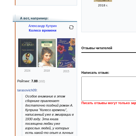
2018 г.
А вот, например:
Александр Куприн
Колесо времени
Отзывы читателей
2024
2018
2015
Написать отзыв:
Рейтинг:
7.88
(102)
tarasovich09
:
Особое внимание в этом
сборнике привлекает
Писать отзывы могут только за
достаточно поздний роман А.
Куприна "Колесо времени",
написанный уже в эмиграции в
1930 году. Эта книга
посвящена любви уже
взрослых людей, у которых
есть какой-то опыт в личных