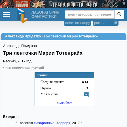
ЛАБОРАТОРИЯ
ФАНТАСТИКИ
поиск по жанру
расширенный
Александр Придатко «Три ленточки Марии Тотенрайх»
Александр Придатко
Три ленточки Марии Тотенрайх
Рассказ,
2017
год
Язык написания: русский
Рейтинг
Средняя оценка:
6.14
Оценок:
7
Моя оценка:
-
подробнее
Входит в:
— антологию
«Избранные. Хоррор»
, 2017 г.