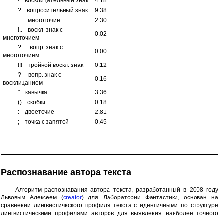
!
восклицательный знак
4.18
?
вопросительный знак
9.38
...
многоточие
2.30
!..
воскл. знак с
0.02
многоточием
?..
вопр. знак с
0.00
многоточием
!!!
тройной воскл. знак
0.12
?!
вопр. знак с
0.16
восклицанием
"
кавычка
3.36
()
скобки
0.18
:
двоеточие
2.81
;
точка с запятой
0.45
Распознавание автора текста
Алгоритм распознавания автора текста, разработанный в 2008 году
Львовым Алексеем (
creator
) для Лаборатории Фантастики, основан на
сравнении лингвистического профиля текста с идентичными по структуре
лингвистическими профилями авторов для выявления наиболее точного