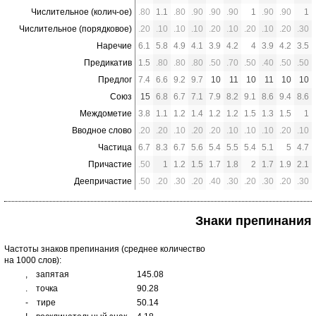
Числительное (колич-ое)
.80
1.1
.80
.90
.90
.90
1
.90
.90
1
Числительное (порядковое)
.20
.10
.10
.10
.20
.10
.20
.10
.20
.30
Наречие
6.1
5.8
4.9
4.1
3.9
4.2
4
3.9
4.2
3.5
Предикатив
1.5
.80
.80
.80
.50
.70
.50
.40
.50
.50
Предлог
7.4
6.6
9.2
9.7
10
11
10
11
10
10
Союз
15
6.8
6.7
7.1
7.9
8.2
9.1
8.6
9.4
8.6
Междометие
3.8
1.1
1.2
1.4
1.2
1.2
1.5
1.3
1.5
1
Вводное слово
.20
.20
.10
.20
.20
.10
.10
.10
.20
.10
Частица
6.7
8.3
6.7
5.6
5.4
5.5
5.4
5.1
5
4.7
Причастие
.50
1
1.2
1.5
1.7
1.8
2
1.7
1.9
2.1
Деепричастие
.50
.20
.30
.20
.40
.30
.20
.30
.20
.30
Знаки препинания
Частоты знаков препинания (среднее количество
на 1000 слов):
,
запятая
145.08
.
точка
90.28
-
тире
50.14