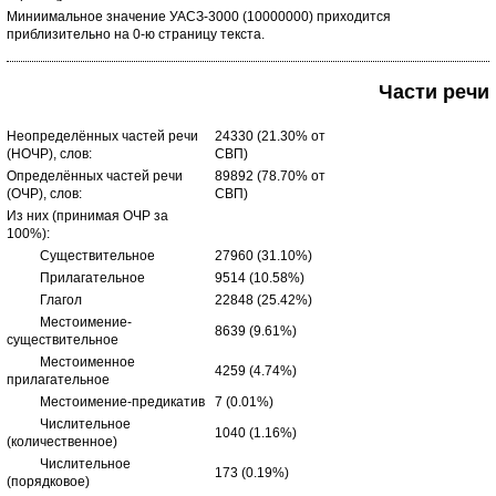
Миниимальное значение УАСЗ-3000 (10000000) приходится
приблизительно на 0-ю страницу текста.
Части речи
Неопределённых частей речи
24330 (21.30% от
(НОЧР), слов:
СВП)
Определённых частей речи
89892 (78.70% от
(ОЧР), слов:
СВП)
Из них (принимая ОЧР за
100%):
Существительное
27960 (31.10%)
Прилагательное
9514 (10.58%)
Глагол
22848 (25.42%)
Местоимение-
8639 (9.61%)
существительное
Местоименное
4259 (4.74%)
прилагательное
Местоимение-предикатив
7 (0.01%)
Числительное
1040 (1.16%)
(количественное)
Числительное
173 (0.19%)
(порядковое)