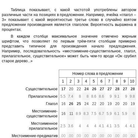
Таблица показывает, с какой частотой употреблены автором
различные части на позициях в предложении. Например, ячейка «глагол –
3» показывает с какой вероятностью третье слово в случайно взятом
предложении произведения является глаголом. Вероятность выражена в
процентах.
В каждом столбце максимальное значение отмечено жирным
шрифтом, что позволяет по первым трём-пяти столбцам примерно
представить типичное для произведения начало предлоджения.
Например, последовательность «местоимение-существительное, глагол,
прилагательное, существительное» может быть чем-то вроде «Он срубил
старое дерево...»
Номер слова в предложении
1
2
3
4
5
6
7
8
9
10
Существительное
17
20
22
24
26
27
27
28
27
28
Прилагательное
5.5
7.4
8
8
8.6
8.6
9
9.1
9
9.8
Глагол
16
26
25
24
22
20
19
20
20
19
Местоимение-
16
11
8.9
8.3
7.5
6.7
5.9
6.1
5.9
6
существительное
Местоименное
2.5
3.6
4
4
4
4.1
4.1
3.5
4
4.1
прилагательное
Местоимение-предикатив
.00
.00
.00
.00
.00
.00
.00
.00
.00
.00