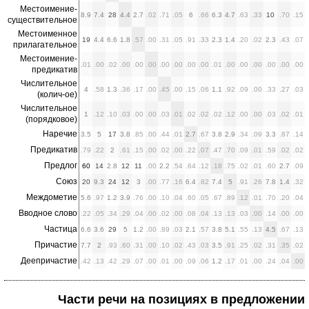
Местоимение-
8.9
7.4
28
4.4
2.7
.02
.71
.05
6
.66
6.3
4.7
.63
.33
10
.70
.15
существительное
Местоименное
19
4.4
6.6
1.8
.57
.00
.31
.05
.91
.33
2.3
1.4
.20
.02
2.3
.43
.07
прилагательное
Местоимение-
.01
.00
.02
.00
.00
.00
.00
.00
.00
.00
.01
.00
.00
.00
.00
.00
.00
предикатив
Числительное
4
.58
1.3
.36
.17
.00
.45
.00
.15
.06
1.1
.92
.09
.00
.33
.27
.03
(колич-ое)
Числительное
1
.12
.10
.03
.00
.00
.03
.01
.02
.02
.02
.12
.00
.00
.03
.02
.01
(порядковое)
Наречие
3.5
5
17
3.8
.85
.00
.44
.01
2.7
.67
3.8
2.9
.34
.09
3.3
.87
.14
Предикатив
.79
.22
2
.61
.15
.00
.02
.00
.22
.07
.47
.70
.09
.01
.59
.02
.02
Предлог
60
14
2.8
12
11
.00
2.2
.54
.64
.12
.18
.75
.02
.01
.60
2.7
.09
Союз
20
9.3
24
12
3
.00
.77
.16
6.4
.82
7.4
5
.91
.26
7.8
1.4
.32
Междометие
5.6
.97
1.2
3.9
.76
.00
.10
.04
.60
.05
.67
.89
.12
.01
.70
.20
.04
Вводное слово
.22
.05
.34
.29
.04
.00
.02
.00
.08
.04
.13
.13
.03
.00
.14
.00
.00
Частица
6.6
3.6
29
5
1.2
.00
.89
.03
2.1
.57
3.8
5.1
.55
.13
4.5
.67
.13
Причастие
7.7
2
.93
.60
.31
.00
.10
.02
.43
.03
3.5
.91
.25
.02
.31
.35
.02
Деепричастие
.42
.13
.42
.29
.07
.00
.01
.00
.09
.06
1.2
.17
.01
.00
.24
.04
.00
Части речи на позициях в предложении