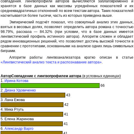
совпадения. Лингвопрофили авторов вычисляются заблаговременно и
хранятся в базе данных как массивы усреднённых показателей и их
среднеквадратичных отклонений по всем текстам автора. Таких показателей
насчитывается более тысячи, часть из которых приведена выше.
Эмпирический подсчёт показал, что совокупный анализ этих данных,
взятых в весовых долях, позволяет определить автора романа с точностью
98.79%, рассказа — 84.32% (при условии, что в базе данных имеется
лингвистический профиль истинного автора). Алгоритм сложен и обладает
рядом инновационных решений, что позволяет достичь высокой точности в
сравнении с прототипами, основанными на анализе одних лишь символьных
биграмм.
Алгоритм работы лингвоанализатора кратко описан в статье
«Лингвистический анализ текста и распознавание автора»
.
Автор
Совпадение с лингвопрофилем автора
(в условных единицах)
1.
Ирина Котова
66
2.
Диана Удовиченко
43
3. Лана Ежова
42
4. Мика Ртуть
41
5. Елена Жаринова
41
6.
Александр Варго
41