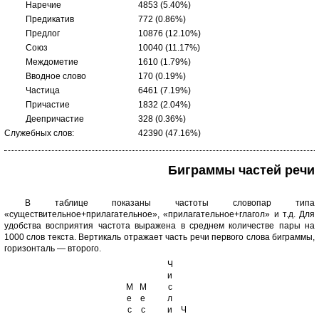
Наречие
4853 (5.40%)
Предикатив
772 (0.86%)
Предлог
10876 (12.10%)
Союз
10040 (11.17%)
Междометие
1610 (1.79%)
Вводное слово
170 (0.19%)
Частица
6461 (7.19%)
Причастие
1832 (2.04%)
Деепричастие
328 (0.36%)
Служебных слов:
42390 (47.16%)
Биграммы частей речи
В таблице показаны частоты словопар типа
«существительное+прилагательное», «прилагательное+глагол» и т.д. Для
удобства восприятия частота выражена в среднем количестве пары на
1000 слов текста. Вертикаль отражает часть речи первого слова биграммы,
горизонталь — второго.
Ч
и
М
М
с
е
е
л
с
с
и
Ч