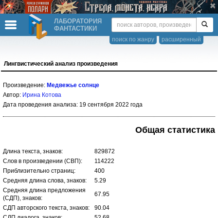
ЛАБОРАТОРИЯ
ФАНТАСТИКИ
поиск по жанру
расширенный
Лингвистический анализ произведения
Произведение:
Медвежье солнце
Автор:
Ирина Котова
Дата проведения анализа: 19 сентября 2022 года
Общая статистика
Длина текста, знаков:
829872
Слов в произведении (СВП):
114222
Приблизительно страниц:
400
Средняя длина слова, знаков:
5.29
Средняя длина предложения
67.95
(СДП), знаков:
СДП авторского текста, знаков:
90.04
СДП диалога, знаков:
52.68