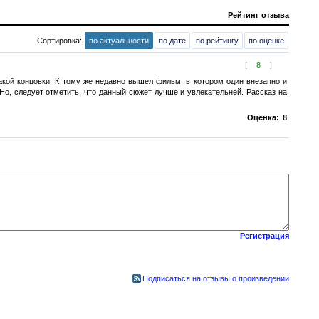
Рейтинг отзыва
Сортировка:
по актуальности
по дате
по рейтингу
по оценке
[
8
]
акой концовки. К тому же недавно вышел фильм, в котором один внезапно и
о, следует отметить, что данный сюжет лучше и увлекательней. Рассказ на
Оценка:
8
Регистрация
Подписаться на отзывы о произведении