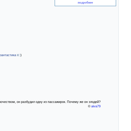
подробнее
фантастика
)
очеством, он разбудил одну из пассажирок. Почему же он злодей?
©
aiva79