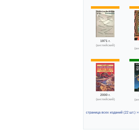
1971 г.
(английский)
(ан
2000 г.
(английский)
(ан
страница всех изданий (22 шт.) >