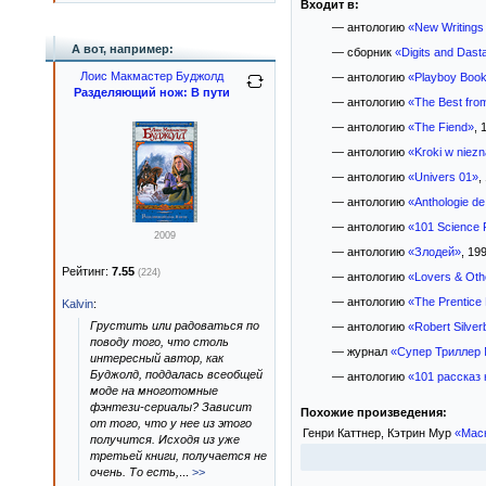
Входит в:
— антологию
«New Writings 
А вот, например:
— сборник
«Digits and Dast
Лоис Макмастер Буджолд
— антологию
«Playboy Book 
Разделяющий нож: В пути
— антологию
«The Best from
— антологию
«The Fiend»
, 
— антологию
«Kroki w niez
— антологию
«Univers 01»
,
— антологию
«Anthologie de 
— антологию
«101 Science F
2009
— антологию
«Злодей»
, 199
Рейтинг:
7.55
(224)
— антологию
«Lovers & Oth
— антологию
«The Prentice 
Kalvin
:
Грустить или радоваться по
— антологию
«Robert Silver
поводу того, что столь
— журнал
«Супер Триллер 
интересный автор, как
Буджолд, поддалась всеобщей
— антологию
«101 рассказ 
моде на многотомные
фэнтези-сериалы? Зависит
Похожие произведения:
от того, что у нее из этого
Генри Каттнер, Кэтрин Мур
«Мас
получится. Исходя из уже
третьей книги, получается не
очень. То есть,
...
>>