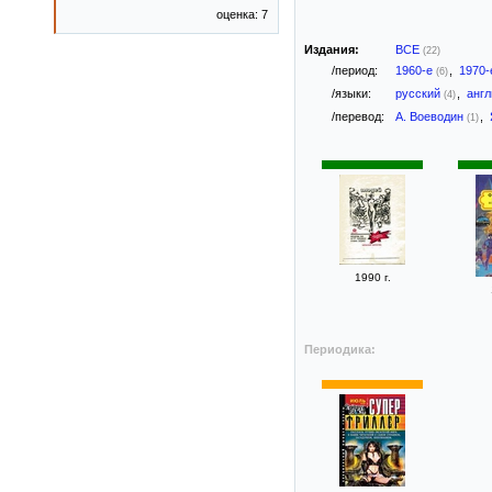
оценка: 7
Издания:
ВСЕ
(22)
/период:
1960-е
,
1970
(6)
/языки:
русский
,
анг
(4)
/перевод:
А. Воеводин
,
(1)
1990 г.
Периодика: