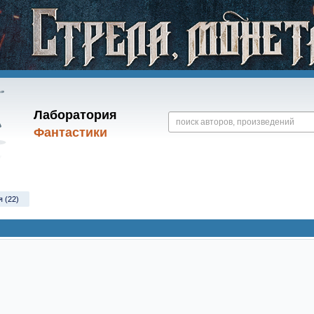
Лаборатория
Фантастики
я (22)