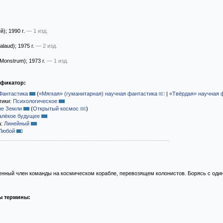
й)
; 1990 г.
— 1 изд.
alaud)
; 1975 г.
— 2 изд.
Monstrum)
; 1973 г.
— 1 изд.
ификатор:
Фантастика
(
«Мягкая» (гуманитарная) научная фантастика
|
«Твёрдая» научная 
тики:
Психологическое
не Земли
(
Открытый космос
)
алёкое будущее
а:
Линейный
Любой
енный член команды на космическом корабле, перевозящем колонистов. Борясь с один
ы термины: