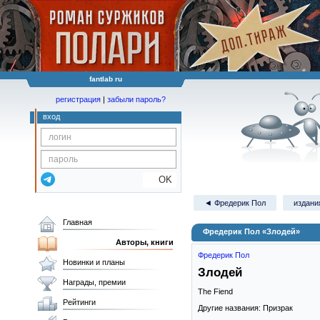
fantlab ru
регистрация
|
забыли пароль?
вход
OK
◄ Фредерик Пол
издани
Главная
Фредерик Пол «Злодей»
Авторы, книги
Фредерик Пол
Новинки и планы
Злодей
Награды, премии
The Fiend
Рейтинги
Другие названия: Призрак