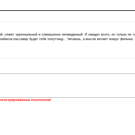
ой, сюжет оригинальный и совершенно неожиданный. Я ожидал всего, но только не т
биоза пассажир будит себе попутчицу... Читаешь, а мысли витают вокруг фильма. Н
регистрированные посетители!