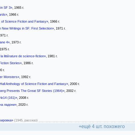
in SF 3»
, 1965 г.
ards»
, 1966 г.
of Science Fiction and Fantasy»
, 1966 г.
 New Writings in SF: First Selection»
, 1971 г.
1971 г.
nane 4»
, 1973 г.
 1975 г.
la littérature de science-fiction»
, 1981 г.
iction Stories»
, 1986 г.
0 г.
er Monsters»
, 1992 г.
Hall Anthology of Science Fiction and Fantasy»
, 2000 г.
berg Presents The Great SF Stories (1964)»
, 2002 г.
№14 (161)»
, 2008 г.
на ладони»
, 2020 г.
кировка»
(1945, рассказ)
+ещё 4 шт. похожего