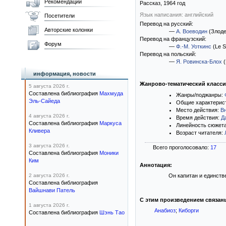
Рекомендации
Рассказ,
1964
год
Язык написания: английский
Посетители
Перевод на русский:
Авторские колонки
—
А. Воеводин
(Злоде
Перевод на французский:
Форум
—
Ф.-М. Уоткинс
(Le S
Перевод на польский:
—
Я. Ровинска-Блох
(
информация, новости
Жанрово-тематический класс
5 августа 2026 г.
Составлена библиография
Махмуда
Жанры/поджанры:
Эль-Сайеда
Общие характерис
Место действия:
В
4 августа 2026 г.
Время действия:
Д
Составлена библиография
Маркуса
Линейность сюжет
Кливера
Возраст читателя:
3 августа 2026 г.
Всего проголосовало:
17
Составлена библиография
Моники
Ким
Аннотация:
2 августа 2026 г.
Он капитан и единств
Составлена библиография
Вайшнави Патель
С этим произведением связан
1 августа 2026 г.
Анабиоз
;
Киборги
Составлена библиография
Шэнь Тао