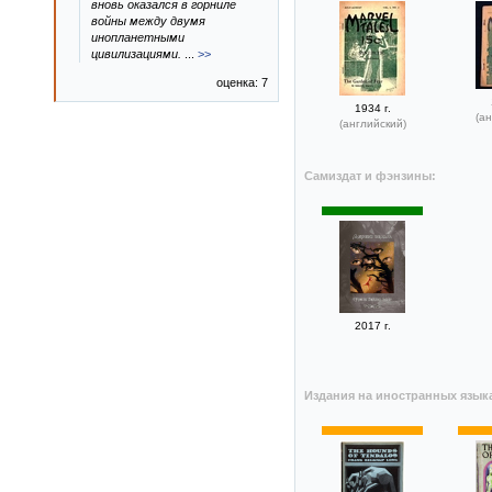
вновь оказался в горниле
войны между двумя
инопланетными
цивилизациями.
...
>>
оценка: 7
1934 г.
(ан
(английский)
Самиздат и фэнзины:
2017 г.
Издания на иностранных язык