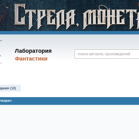
Лаборатория
Фантастики
дания (10)
 твари»