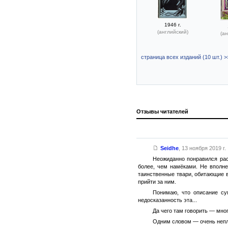
1946 г.
(английский)
(ан
страница всех изданий (10 шт.) >
Отзывы читателей
Seidhe
,
13 ноября 2019 г.
Неожиданно понравился расс
более, чем намёками. Не вполн
таинственные твари, обитающие 
прийти за ним.
Понимаю, что описание су
недосказанность эта...
Да чего там говорить — мно
Одним словом — очень непло