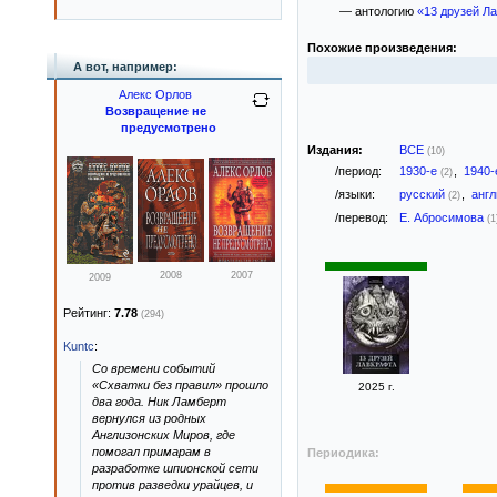
— антологию
«13 друзей Л
Похожие произведения:
А вот, например:
Алекс Орлов
Возвращение не
предусмотрено
Издания:
ВСЕ
(10)
/период:
1930-е
,
1940
(2)
/языки:
русский
,
анг
(2)
/перевод:
Е. Абросимова
(1
2008
2007
2009
Рейтинг:
7.78
(294)
Kuntc
:
Со времени событий
«Схватки без правил» прошло
2025 г.
два года. Ник Ламберт
вернулся из родных
Англизонских Миров, где
помогал примарам в
Периодика:
разработке шпионской сети
против разведки урайцев, и