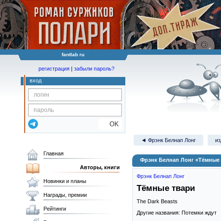
fantlab ru
регистрация
|
забыли пароль?
вход
OK
◄ Фрэнк Белнап Лонг
из
Главная
Фрэнк Белнап Лонг «Тёмные
Авторы, книги
Фрэнк Белнап Лонг
Новинки и планы
Тёмные твари
Награды, премии
The Dark Beasts
Рейтинги
Другие названия: Потемки ждут