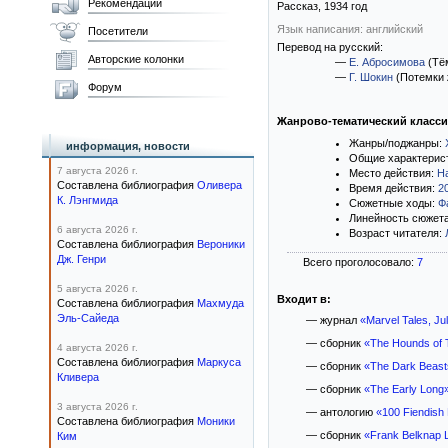
Рекомендации
Рассказ,
1934
год
Язык написания: английский
Посетители
Перевод на русский:
Авторские колонки
—
Е. Абросимова
(Тё
—
Г. Шокин
(Потемки 
Форум
Жанрово-тематический класс
Жанры/поджанры:
информация, новости
Общие характерис
7 августа 2026 г.
Место действия:
Н
Составлена библиография
Оливера
Время действия:
2
К. Лэнгмида
Сюжетные ходы:
Ф
Линейность сюжет
6 августа 2026 г.
Возраст читателя:
Составлена библиография
Вероники
Дж. Генри
Всего проголосовало:
7
5 августа 2026 г.
Входит в:
Составлена библиография
Махмуда
Эль-Сайеда
— журнал
«Marvel Tales, Ju
— сборник
«The Hounds of 
4 августа 2026 г.
Составлена библиография
Маркуса
— сборник
«The Dark Beasts
Кливера
— сборник
«The Early Long
3 августа 2026 г.
— антологию
«100 Fiendish 
Составлена библиография
Моники
— сборник
«Frank Belknap L
Ким