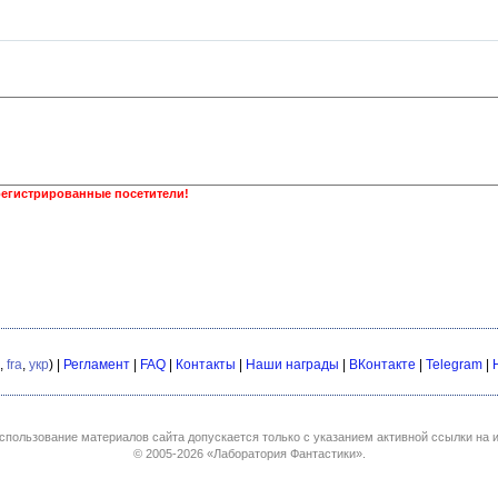
регистрированные посетители!
,
fra
,
укр
) |
Регламент
|
FAQ
|
Контакты
|
Наши награды
|
ВКонтакте
|
Telegram
|
спользование материалов сайта допускается только с указанием активной ссылки на и
© 2005-2026
«Лаборатория Фантастики»
.