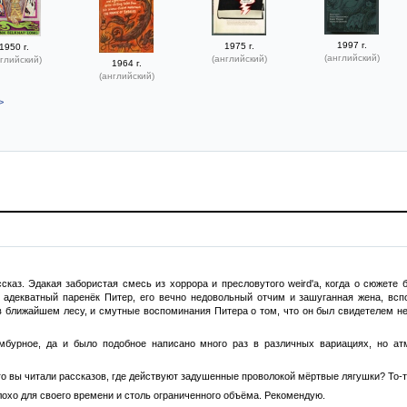
1997 г.
1975 г.
1950 г.
(английский)
(английский)
глийский)
1964 г.
(английский)
>
каз. Эдакая забористая смесь из хоррора и пресловутого weird'а, когда о сюжете 
е адекватный паренёк Питер, его вечно недовольный отчим и зашуганная жена, в
в ближайшем лесу, и смутные воспоминания Питера о том, что он был свидетелем не
мбурное, да и было подобное написано много раз в различных вариациях, но ат
го вы читали рассказов, где действуют задушенные проволокой мёртвые лягушки? То-т
хо для своего времени и столь ограниченного объёма. Рекомендую.