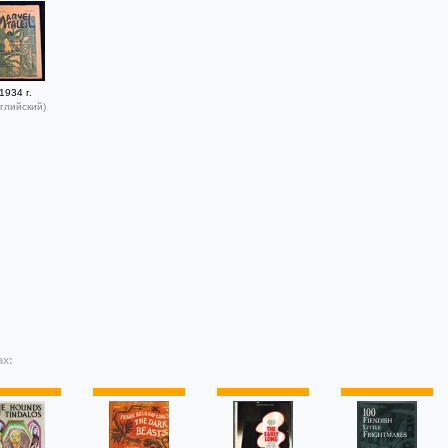
1934 г.
глийский)
ах: