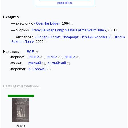
подробнее
Входит в:
— антологию
«Over the Edge»
, 1964 г.
— сборник
«Frank Belknap Long: Masters of the Weird Tale»
, 2011 г.
— антологию
«Шерлок Холмс, Лавкрафт, Чёрный человек и… Фрэнк
Белнап Лонг»
, 2022 г.
Издания:
ВСЕ
(5)
/период:
1960-е
,
1970-е
,
2010-е
(2)
(1)
(2)
/языки:
русский
,
английский
(1)
(4)
/перевод:
А. Сорочан
(1)
Самиздат и фэнзины:
2018 г.