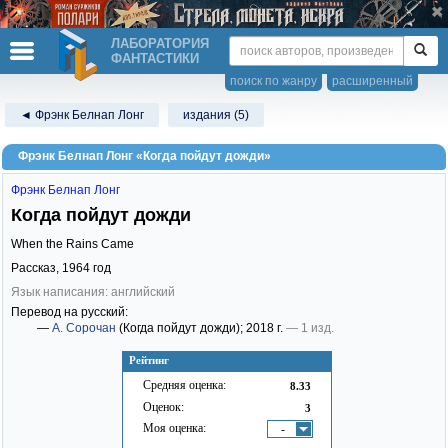
ЛАБОРАТОРИЯ
ФАНТАСТИКИ
поиск по жанру
расширенный
◄ Фрэнк Белнап Лонг
издания (5)
Фрэнк Белнап Лонг «Когда пойдут дожди»
Фрэнк Белнап Лонг
Когда пойдут дожди
When the Rains Came
Рассказ,
1964
год
Язык написания: английский
Перевод на русский:
—
А. Сорочан
(Когда пойдут дожди)
; 2018 г.
— 1 изд.
Рейтинг
Средняя оценка:
8.33
Оценок:
3
Моя оценка:
-