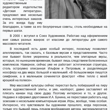
художественным
редактором издательства
«Детская литература»,
предложил мне несколько
очень интересных заказов.
За это всегда буду ему
благодарен, а также за его безупречные советы, столь необходимые на
первых шагах.
В 2000 г. вступил в Союз Художников. Работаю над оформлением
книг самых разных жанров: от классики до литературы для самого
массового читателя.
В последней есть даже особый интерес, поскольку позволяет
апеллировать, так сказать, к базовым вкусам и представлениям. Часто
они бывают более укоренены в реальности, чем элитарные вкусы,
которые, по нынешним временам, бывают лишь следствием болезненных
комплексов. Наверное, сейчас уже не работает эстетическая структура,
столь остроумно описанная Ильфом и Петровым, и разделяющая
ноосферу на два мира: большой и маленький. «В большом мире пишутся
симфонии, а в маленьком сочиняется фокстрот «Мне тепло с моей
крошкой на полюсе».
Мир массовой культуры сейчас перестал быть побирушкой на пиру
жизни художественной элиты, и уже, наоборот, давно заставляет её
плясать канкан под свою дудку. Поэтому интересно и то, и другое.
Недавно я оформил двухтомник И.А. Бунина, не переставая работать над
эскизами к нескольким компьютерным играм. Игры, вообще, тема особая.
Интересно, что чувствовали бы художники прошлого, когда персонаж,
только что бывший лишь плодом воображения автора, материализуется