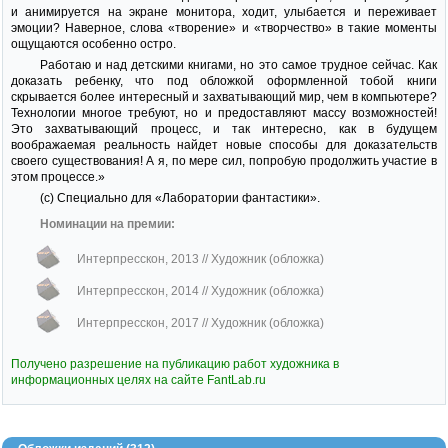
и анимируется на экране монитора, ходит, улыбается и переживает
эмоции? Наверное, слова «творение» и «творчество» в такие моменты
ощущаются особенно остро.
Работаю и над детскими книгами, но это самое трудное сейчас. Как
доказать ребенку, что под обложкой оформленной тобой книги
скрывается более интересный и захватывающий мир, чем в компьютере?
Технологии многое требуют, но и предоставляют массу возможностей!
Это захватывающий процесс, и так интересно, как в будущем
воображаемая реальность найдет новые способы для доказательств
своего существования! А я, по мере сил, попробую продолжить участие в
этом процессе.»
(с) Специально для «Лаборатории фантастики».
Номинации на премии:
Интерпресскон, 2013
// Художник (обложка)
Интерпресскон, 2014
// Художник (обложка)
Интерпресскон, 2017
// Художник (обложка)
Получено разрешение на публикацию работ художника в
информационных целях на сайте FantLab.ru