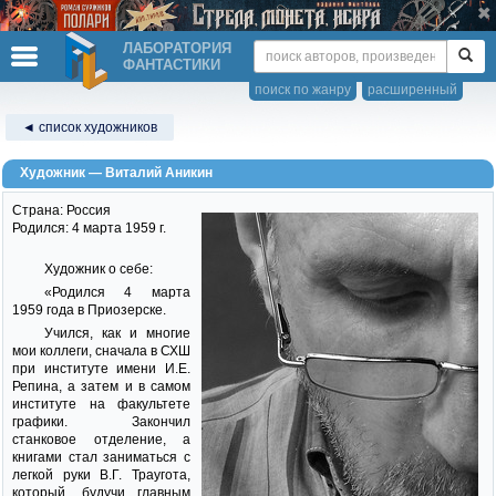
ЛАБОРАТОРИЯ
ФАНТАСТИКИ
поиск по жанру
расширенный
◄ список художников
Художник — Виталий Аникин
Страна: Россия
Родился: 4 марта 1959 г.
Художник о себе:
«Родился 4 марта
1959 года в Приозерске.
Учился, как и многие
мои коллеги, сначала в СХШ
при институте имени И.Е.
Репина, а затем и в самом
институте на факультете
графики. Закончил
станковое отделение, а
книгами стал заниматься с
легкой руки В.Г. Траугота,
который, будучи главным