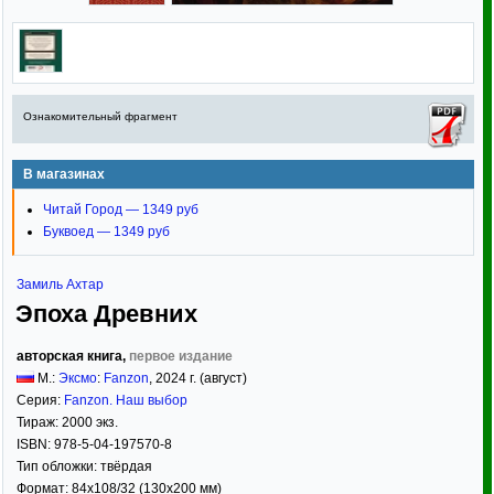
Ознакомительный фрагмент
В магазинах
Читай Город — 1349 руб
Буквоед — 1349 руб
Замиль Ахтар
Эпоха Древних
авторская книга,
первое издание
М.:
Эксмо
:
Fanzon
,
2024
г. (август)
Серия:
Fanzon. Наш выбор
Тираж:
2000 экз.
ISBN:
978-5-04-197570-8
Тип обложки:
твёрдая
Формат:
84x108/32
(130x200 мм)