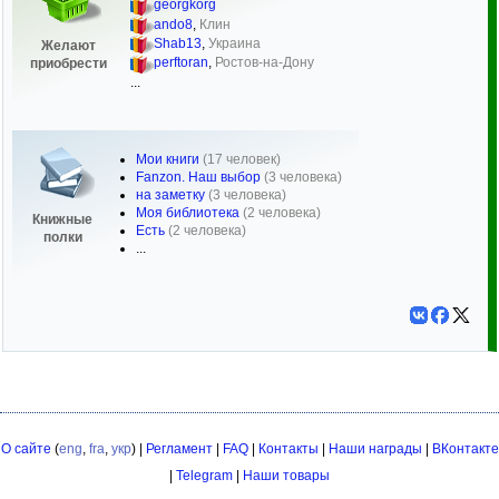
georgkorg
ando8
,
Клин
Shab13
,
Украина
Желают
perftoran
,
Ростов-на-Дону
приобрести
...
Мои книги
(17 человек)
Fanzon. Наш выбор
(3 человека)
на заметку
(3 человека)
Моя библиотека
(2 человека)
Книжные
Есть
(2 человека)
полки
...
О сайте
(
eng
,
fra
,
укр
) |
Регламент
|
FAQ
|
Контакты
|
Наши награды
|
ВКонтакте
|
Telegram
|
Наши товары