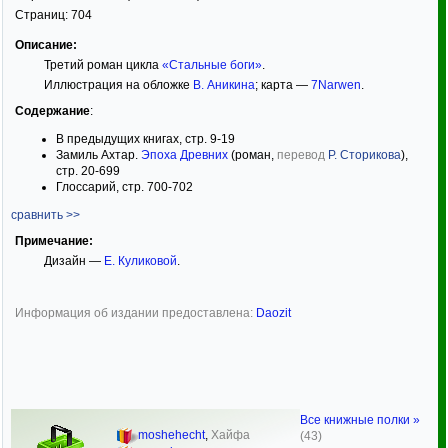
Страниц:
704
Описание:
Третий роман цикла
«Стальные боги»
.
Иллюстрация на обложке
В. Аникина
; карта —
7Narwen
.
Содержание
:
В предыдущих книгах, стр. 9-19
Замиль Ахтар.
Эпоха Древних
(роман,
перевод
Р. Сторикова
),
стр. 20-699
Глоссарий, стр. 700-702
сравнить >>
Примечание:
Дизайн —
Е. Куликовой
.
Информация об издании предоставлена:
Daozit
Все книжные полки »
moshehecht
,
Хайфа
(43)