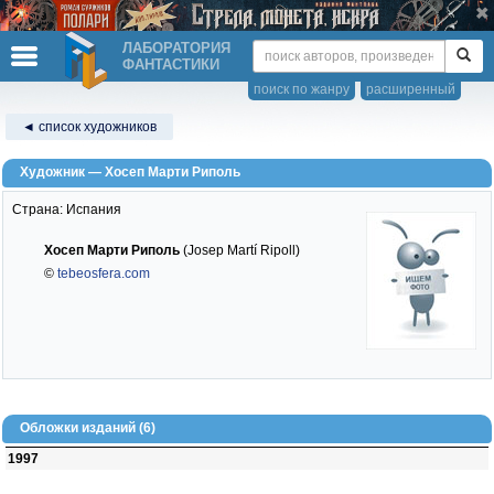
ЛАБОРАТОРИЯ
ФАНТАСТИКИ
поиск по жанру
расширенный
◄ список художников
Художник — Хосеп Марти Риполь
Страна: Испания
Хосеп Марти Риполь
(Josep Martí Ripoll)
©
tebeosfera.com
Обложки изданий (6)
1997