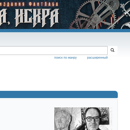
поиск по жанру
расширенный