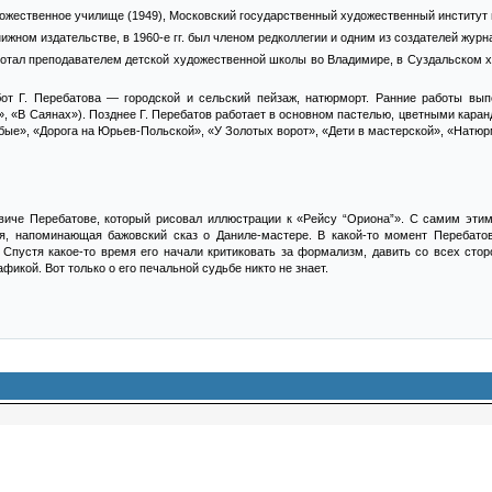
жественное училище (1949), Московский государственный художественный институт и
ижном издательстве, в 1960-е гг. был членом редколлегии и одним из создателей жур
аботал преподавателем детской художественной школы во Владимире, в Суздальском
от Г. Перебатова — городской и сельский пейзаж, натюрморт. Ранние работы вы
», «В Саянах»). Позднее Г. Перебатов работает в основном пастелью, цветными каран
ые», «Дорога на Юрьев-Польской», «У Золотых ворот», «Дети в мастерской», «Натюр
евиче Перебатове, который рисовал иллюстрации к «Рейсу “Ориона”». С самим этим
ия, напоминающая бажовский сказ о Даниле-мастере. В какой-то момент Перебато
 Спустя какое-то время его начали критиковать за формализм, давить со всех стор
фикой. Вот только о его печальной судьбе никто не знает.