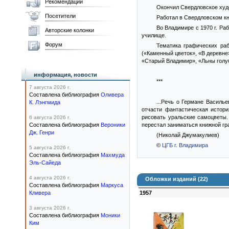
Рекомендации
Окончил Свердловское худо
Посетители
Работал в Свердловском кн
Во Владимире с 1970 г. Р
Авторские колонки
училище.
Форум
Тематика графических раб
(«Каменный цветок», «В деревне
«Старый Владимир», «Льны голуб
информация, новости
***
7 августа 2026 г.
Составлена библиография
Оливера
...Речь о Германе Василь
К. Лэнгмида
отчасти фантастическая истор
рисовать уральские самоцветы.
6 августа 2026 г.
Составлена библиография
Вероники
перестал заниматься книжной гра
Дж. Генри
(Николай Джумакулиев)
©
ЦГБ г. Владимира
5 августа 2026 г.
Составлена библиография
Махмуда
Эль-Сайеда
4 августа 2026 г.
Обложки изданий (22)
Составлена библиография
Маркуса
Кливера
1957
3 августа 2026 г.
Составлена библиография
Моники
Ким