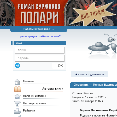
Работы художника Г ...
регистрация
|
забыли пароль?
вход
OK
◄ список художников
Главная
Художник — Герман Василье
Авторы, книги
Страна: Россия
Новинки и планы
Родился: 17 марта 1926 г.
Умер: 10 января 2002 г.
Награды, премии
Герман Васильевич Пере
Рейтинги
Родился в поселке Нижне-И