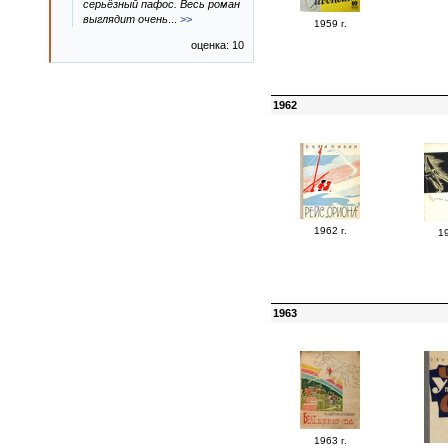
серьёзный пафос. Весь роман
выглядит очень
...
>>
1959 г.
оценка: 10
1962
1962 г.
19
1963
1963 г.