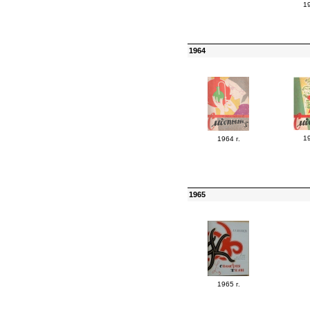
19
1964
19
1964 г.
1965
1965 г.