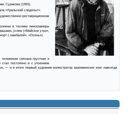
м. Сурикова (1955).
нала «Уральский следопыт».
 художественно-реставрационном
полнены в технике линогравюры
дашами, углем («Майское утро»,
морт с камбалой», «Осень»).
 человеком связана грустная и
в стал постоянно и с упоением
он, — и в итоге первый художник-иллюстратор крапивинских книг навсегда