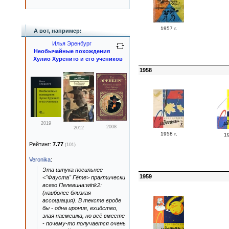
1957 г.
А вот, например:
Илья Эренбург
Необычайные похождения
Хулио Хуренито и его учеников
1958
2019
2008
2012
1958 г.
19
Рейтинг:
7.77
(101)
Veronika
:
Эта штука посильнее
1959
<"Фауста" Гёте> практически
всего Пелевина:wink2:
(наиболее близкая
ассоциация). В тексте вроде
бы - одна ирония, ехидство,
злая насмешка, но всё вместе
- почему-то получается очень