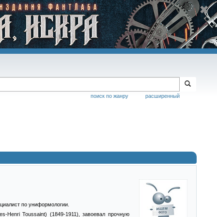
поиск по жанру
расширенный
пециалист по униформологии.
s-Henri Toussaint) (1849-1911), завоевал прочную