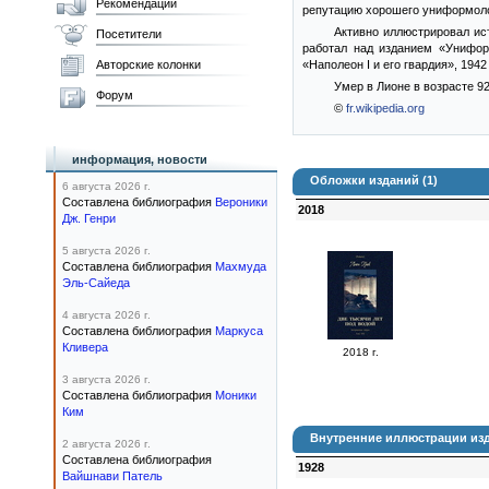
Рекомендации
репутацию хорошего униформоло
Активно иллюстрировал ис
Посетители
работал над изданием «Унифор
Авторские колонки
«Наполеон I и его гвардия», 1942 
Умер в Лионе в возрасте 92
Форум
©
fr.wikipedia.org
информация, новости
Обложки изданий (1)
6 августа 2026 г.
Составлена библиография
Вероники
2018
Дж. Генри
5 августа 2026 г.
Составлена библиография
Махмуда
Эль-Сайеда
4 августа 2026 г.
Составлена библиография
Маркуса
Кливера
2018 г.
3 августа 2026 г.
Составлена библиография
Моники
Ким
Внутренние иллюстрации изд
2 августа 2026 г.
Составлена библиография
1928
Вайшнави Патель