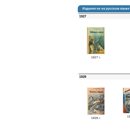
Издания не на русском языке 
1927
1927 г.
1928
19
1928 г.