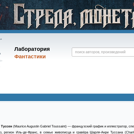
Лаборатория
Фантастики
 Туссен
(Maurice Augustin Gabriel Toussaint) — французский график и иллюстратор, с
оз, регион Иль-де-Франс, в семье живописца и гравёра Шарля-Анри Туссана (Charle