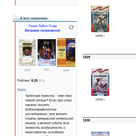
А вот, например:
Генри Лайон Олди
Витражи патриархов
1928 г.
1929
2011
2018
2009
Рейтинг:
8.25
(973)
Nutsy
:
Чудесная повесть - чем плох
1929 г.
такой отзыв? Если про стих
начать писать
библиографическое
исследование, это может
стать прекрасной отдельной
1930
книгой, а может убить всю
легкость воздушность и
невесомость исходного