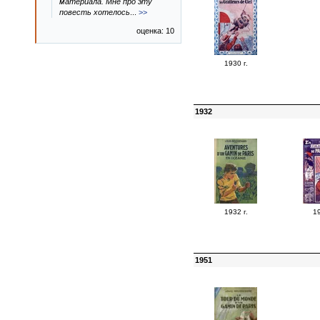
материала. Мне про эту
повесть хотелось
...
>>
оценка: 10
1930 г.
1932
1932 г.
19
1951