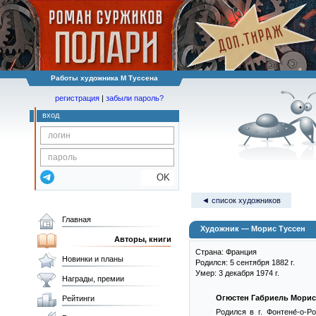
Работы художника М Туссена
регистрация
|
забыли пароль?
вход
OK
◄ список художников
Главная
Художник — Морис Туссен
Авторы, книги
Страна: Франция
Новинки и планы
Родился: 5 сентября 1882 г.
Умер: 3 декабря 1974 г.
Награды, премии
Огюстен Габриель Морис
Рейтинги
Родился в г. Фонтене́-о-Р