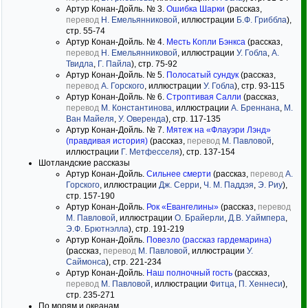
Артур Конан-Дойль. № 3.
Ошибка Шарки
(рассказ,
перевод
Н. Емельянниковой
, иллюстрации
Б.Ф. Гриббла
),
стр. 55-74
Артур Конан-Дойль. № 4.
Месть Копли Бэнкса
(рассказ,
перевод
Н. Емельянниковой
, иллюстрации
У. Гобла
,
А.
Твидла
,
Г. Пайла
), стр. 75-92
Артур Конан-Дойль. № 5.
Полосатый сундук
(рассказ,
перевод
А. Горского
, иллюстрации
У. Гобла
), стр. 93-115
Артур Конан-Дойль. № 6.
Строптивая Салли
(рассказ,
перевод
М. Константинова
, иллюстрации
А. Бреннана
,
М.
Ван Майеля
,
У. Оверенда
), стр. 117-135
Артур Конан-Дойль. № 7.
Мятеж на «Флауэри Лэнд»
(правдивая история)
(рассказ,
перевод
М. Павловой
,
иллюстрации
Г. Метфесселя
), стр. 137-154
Шотландские рассказы
Артур Конан-Дойль.
Сильнее смерти
(рассказ,
перевод
А.
Горского
, иллюстрации
Дж. Серри
,
Ч. М. Паддэя
,
Э. Риу
),
стр. 157-190
Артур Конан-Дойль.
Рок «Евангелины»
(рассказ,
перевод
М. Павловой
, иллюстрации
О. Брайерли
,
Д.В. Уаймпера
,
Э.Ф. Брютнэлла
), стр. 191-219
Артур Конан-Дойль.
Повезло (рассказ гардемарина)
(рассказ,
перевод
М. Павловой
, иллюстрации
У.
Саймонса
), стр. 221-234
Артур Конан-Дойль.
Наш полночный гость
(рассказ,
перевод
М. Павловой
, иллюстрации
Фитца
,
П. Хеннеси
),
стр. 235-271
По морям и океанам