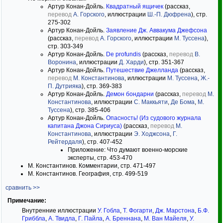
Артур Конан-Дойль.
Квадратный ящичек
(рассказ,
перевод
А. Горского
, иллюстрации
Ш.-П. Дюфрена
), стр.
275-302
Артур Конан-Дойль.
Заявление Дж. Аввакума Джефсона
(рассказ,
перевод
А. Горского
, иллюстрации
М. Туссена
),
стр. 303-349
Артур Конан-Дойль.
De profundis
(рассказ,
перевод
В.
Воронина
, иллюстрации
Д. Харди
), стр. 351-367
Артур Конан-Дойль.
Путешествие Джелланда
(рассказ,
перевод
М. Константинова
, иллюстрации
М. Туссена
,
Ж.-
П. Дутрияка
), стр. 369-383
Артур Конан-Дойль.
Демон бондарни
(рассказ,
перевод
М.
Константинова
, иллюстрации
С. Маккьяти
,
Де Бома
,
М.
Туссена
), стр. 385-406
Артур Конан-Дойль.
Опасность! (Из судового журнала
капитана Джона Сириуса)
(рассказ,
перевод
М.
Константинова
, иллюстрации
Э. Ходжсона
,
Г.
Рейтердаля
), стр. 407-452
Приложение: Что думают военно-морские
эксперты, стр. 453-470
М. Константинов. Комментарии, стр. 471-497
М. Константинов. География, стр. 499-519
сравнить >>
Примечание:
Внутренние иллюстрации
У. Гобла
,
Т. Фогарти
,
Дж. Марстона
,
Б.Ф.
Гриббла
,
А. Твидла
,
Г. Пайла
,
А. Бреннана
,
М. Ван Майеля
,
У.