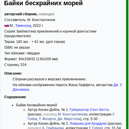
Байки бескрайних морей
авторский сборник,
самиздат
Составитель:
М. Константинов
М.:
Таменунд
,
2022
г.
Серия:
Библиотека приключений и научной фантастики
(продолжатели)
Тираж:
160 экз. + 42 экз. (доп.тираж)
ISBN:
не указан
Тип обложки:
твёрдая
Формат:
84x108/32
(130x200 мм)
Страниц:
524
Описание:
Сборник рассказов о морских приключениях.
На обложке изображение пирата Жана Лаффита, авторства
Дж. У.
Дансмора
.
Содержание
:
Байки бескрайних морей
Артур Конан-Дойль. № 1.
Губернатор Сент-Китта
(рассказ,
перевод
М. Константинова
, иллюстрации
У.
Гобла
,
Т. Фогарти
,
Дж. Марстона
), стр. 5-30
Артур Конан-Дойль. № 2.
Ловушка для Крэддока
(рассказ,
перевод
Б. Грибанова
, иллюстрации
У. Гобла
), стр. 31-54