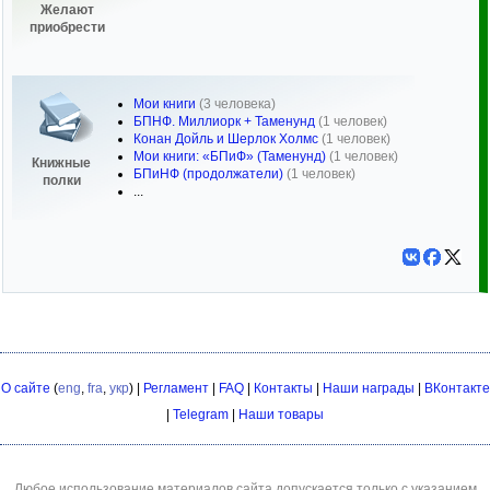
Желают
приобрести
Мои книги
(3 человека)
БПНФ. Миллиорк + Таменунд
(1 человек)
Конан Дойль и Шерлок Холмс
(1 человек)
Мои книги: «БПиФ» (Таменунд)
(1 человек)
Книжные
БПиНФ (продолжатели)
(1 человек)
полки
...
О сайте
(
eng
,
fra
,
укр
) |
Регламент
|
FAQ
|
Контакты
|
Наши награды
|
ВКонтакте
|
Telegram
|
Наши товары
Любое использование материалов сайта допускается только с указанием