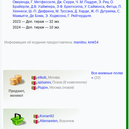
Оверенда
,
Г. Метфесселя
,
Дж. Серри
,
Ч. М. Паддэя
,
Э. Риу
,
О.
Брайерли
,
Д.В. Уаймпера
,
Э.Ф. Брютнэлла
,
У. Саймонса
,
Фитца
,
П.
Хеннеси
,
Ш.-П. Дюфрена
,
М. Туссэна
,
Д. Харди
,
Ж.-П. Дутрияка
,
С.
Маккьяти
,
Де Бома
,
Э. Ходжсона
,
Г. Рейтердаля
.
2023 — Доп. тираж — 32 экз.
2024 — Доп. тираж — 10 экз.
Информация об издании предоставлена:
manitou
,
kmk54
Все книжные полки
elkub
,
Москва
»
(20)
spisarev
,
Псков
(В комплекте)
Родон
,
Москва
(новая)
Продают,
меняют
Konan92
Allerseelen
,
Воронеж