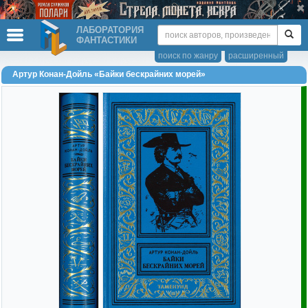
ЛАБОРАТОРИЯ
ФАНТАСТИКИ
поиск по жанру
расширенный
Артур Конан-Дойль «Байки бескрайних морей»