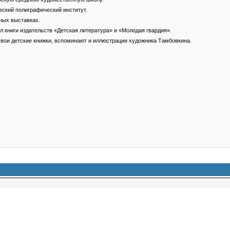
вский полиграфический институт.
жных выставках.
л книги издательств «Детская литература» и «Молодая гвардия».
вои детские книжки, вспоминают и иллюстрации художника Тамбовкина.