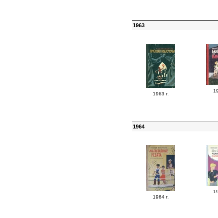
1963
19
1963 г.
1964
19
1964 г.