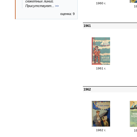
сюжетных линий.
1960 г.
Присутствуют
...
>>
19
оценка: 9
1961
1961 г.
1962
1962 г.
19