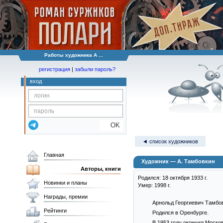
Работы художника А ...
регистрация
|
забыли пароль?
вход
OK
◄ список художников
Главная
Художник — А. Тамбовкин
Авторы, книги
Родился: 18 октября 1933 г.
Новинки и планы
Умер: 1998 г.
Награды, премии
Арнольд Георгиевич Тамбов
Рейтинги
Родился в Оренбурге.
В 1953 году окончил Моск