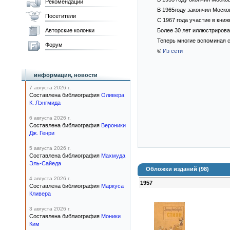
Рекомендации
В 1965году закончил Моско
Посетители
С 1967 года участие в кни
Авторские колонки
Более 30 лет иллюстрирова
Теперь многие вспоминая с
Форум
©
Из сети
информация, новости
7 августа 2026 г.
Составлена библиография
Оливера
К. Лэнгмида
6 августа 2026 г.
Составлена библиография
Вероники
Дж. Генри
5 августа 2026 г.
Составлена библиография
Махмуда
Эль-Сайеда
Обложки изданий (98)
4 августа 2026 г.
1957
Составлена библиография
Маркуса
Кливера
3 августа 2026 г.
Составлена библиография
Моники
Ким