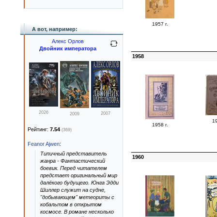
1957 г.
А вот, например:
Алекс Орлов
Двойник императора
1958
2026
2007
2009
19
1958 г.
Рейтинг:
7.54
(369)
Feanor Ajwen
:
Типичный представитель
1960
жанра - Фантастический
боевик. Перед читателем
предстает оригинальный мир
далёкого будущего. Юнга Эдди
Шиллер служит на судне,
"добывающем" метеориты с
кобальтом в открытом
космосе. В романе несколько