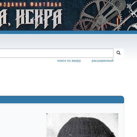
поиск по жанру
расширенный