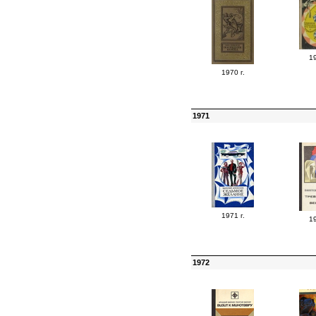
19
1970 г.
1971
1971 г.
19
1972