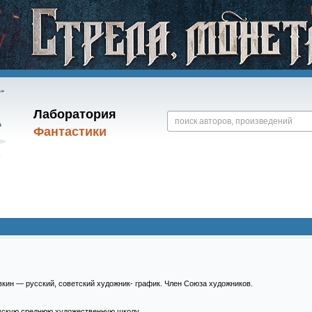
Лаборатория
Фантастики
кин — русский, советский художник- график. Член Союза художников.
овскую среднюю художественную школу.