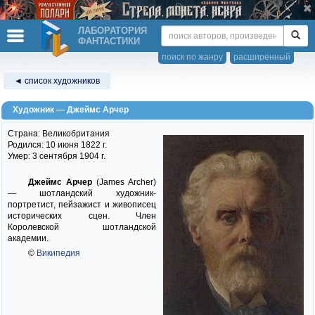
ЛАБОРАТОРИЯ
ФАНТАСТИКИ
поиск по жанру
расширенный
◄ список художников
Художник — Джеймс Арчер
Страна: Великобритания
Родился: 10 июня 1822 г.
Умер: 3 сентября 1904 г.
Джеймс Арчер
(James Archer)
— шотландский художник-
портретист, пейзажист и живописец
исторических сцен. Член
Королевской шотландской
академии.
©
Википедия